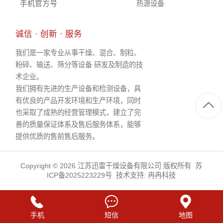
手机官方号
热源设备
诚信 · 创新 · 服务
我们是一家专业从事干燥、混合、制粒、
粉碎、输送、筛分等设备 研发及制造的技
术企业。
我们拥有先进的生产设备和检测设备，具
有优良的产品开发环境和生产环境，同时
也采取了成熟的经营管理模式，建立了完
善的质量保证体系及售后服务体系，能够
提供优质的售前售后服务。
Copyright © 2026 江苏迅雷干燥设备有限公司 版权所有
苏
ICP备2025223229号
技术支持:
冉冉科技
手机
短信
地图