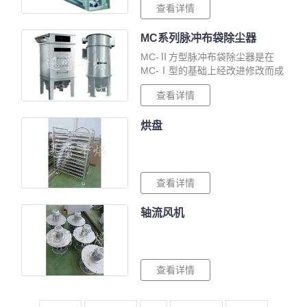
查看详情
介质可以是蒸汽或热水，也可用导
热油，蒸汽的工作压力一般不超过
MC系列脉冲布袋除尘器
0.8MP···
MC-Ⅱ方型脉冲布袋除尘器是在
MC-Ⅰ型的基础上经改进修改而成
的，它除了具有Ⅰ型除尘效率高、
查看详情
处理风量大、性能稳定、操作维修
方便等特点外，还具有比Ⅰ型使用
烘盘
效果好、···
查看详情
轴流风机
查看详情