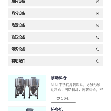
粉碎设备
筛分设备
热源设备
输送设备
污泥设备
辅助配件
移动料仓
316L不锈钢周转料斗，方锥形移
动料仓，周转料斗，周转料仓，密
闭无尘方锥暂存转运料斗，不锈钢
查看详情
方形移动周转料斗，方形移动料
仓，方形周转料斗，粉体转料罐，
挤条机
移动料车，···