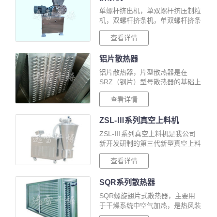
单螺杆挤出机，单双螺杆挤压制粒
机，双螺杆挤条机，单双螺杆挤条
设备，多功能粉体成型造粒机，挤
查看详情
压制粒设备，螺杆挤压制粒机，单
双螺杆造粒机，猫砂制粒机，化肥
铝片散热器
农药造粒机···
铝片散热器，片型散热器是在
SRZ（钢片）型号散热器的基础上
改进的的新型空气加热器。翅片管
查看详情
采用无缝钢管上绕制铝片而成，散
热面积较SRZ（钢片）型可增加
ZSL-Ⅲ系列真空上料机
10%—20···
ZSL-Ⅲ系列真空上料机是我公司
新开发研制的第三代新型真空上料
机，它具有上料速度快、使用周期
查看详情
长、操作方便、清洁卫生，符合
GMP要求。
SQR系列散热器
SQR螺旋翅片式散热器，主要用
于干燥系统中空气加热，是热风装
置中的主要设备，散热器采用的热