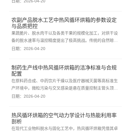
s）的物料进行烘烤固化。随着温度的升高，醇类、苯类等
日期：2026-04-20
极易燃烧的溶剂蒸汽会大量释放。普通的加热设备在此时形
同隐形炸弹，任何电器电火花都可能引发灾难性后果。因
农副产品脱水工艺中热风循环烘箱的参数设定
此，在此类高危工况下，强制引入防爆型热风循环烘
与品质把控
果蔬脆片、脱水肉干以及各类干果的规模化加工，对烘干设
备的脱水速率与温控精度提出了极高挑战。传统的自然晾晒
受制于天气，且容易引入粉尘与虫害；而引入工业级热风循
日期：2026-04-20
环烘箱，则能够通过精确的参数设定，实现食品加工的标准
化与高品质化。在食品脱水工艺中，温度的爬升曲线是决定
制药生产线中热风循环烘箱的洁净标准与合规
成品品质的核心要素。若初期温度过高，果蔬
配置
在原料药合成、中药饮片干燥以及医疗器械灭菌等高标准生
产环境中，微粒污染与交叉感染是悬在质量控制主管头顶的
达摩克利斯之剑。因此，引入制药级热风循环烘箱，并确保
日期：2026-04-20
其各项技术指标符合国家GMP规范，是医药制造企业不可妥
协的底线。材质选型是决定设备洁净度的基础。标准制药级
热风循环烘箱的空气动力学设计与热能利用率
烘箱的内外壁及核心承载部件（如烘车、烘盘）
剖析
在现代工业物料脱水与固化工艺中，热风循环烘箱凭借其卓