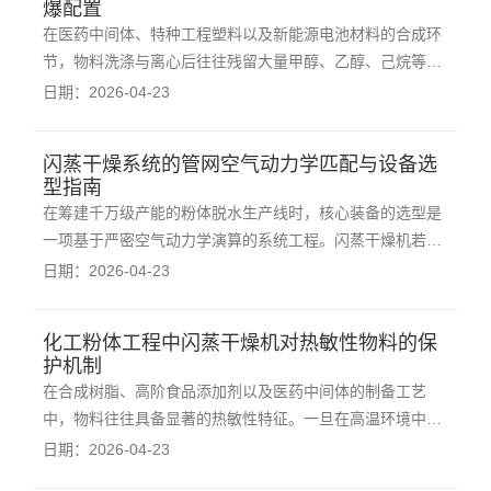
爆配置
在医药中间体、特种工程塑料以及新能源电池材料的合成环
节，物料洗涤与离心后往往残留大量甲醇、乙醇、己烷等挥
发性有机溶剂（VOCs）。对这类极易燃爆的介质进行气流
日期：2026-04-23
式烘干，若直接采用常规的大气开放系统，溶剂蒸汽一旦在
管道内达到爆炸极限，微小的静电火花即可引发毁灭性灾
闪蒸干燥系统的管网空气动力学匹配与设备选
难。闭路循环闪蒸干燥机，正是为应对此类高危复
型指南
在筹建千万级产能的粉体脱水生产线时，核心装备的选型是
一项基于严密空气动力学演算的系统工程。闪蒸干燥机若仅
凭经验估算进行管径与风机的配置，极易导致风速不足引发
日期：2026-04-23
管路堵塞，或风量过剩造成能源的无谓浪费与粉尘严重超
标。因此，工程技术人员必须建立一套严谨的参数验算体
化工粉体工程中闪蒸干燥机对热敏性物料的保
系。系统总风量的推导位列选型工作的核心节点。
护机制
在合成树脂、高阶食品添加剂以及医药中间体的制备工艺
中，物料往往具备显著的热敏性特征。一旦在高温环境中暴
露时间过长，其内部的活性分子结构就会发生不可逆的降
日期：2026-04-23
解、碳化或色泽变异。常规的静态盘式或长流程烘干设备往