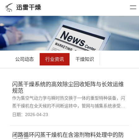
迅雷干燥
公司动态
行业资讯
干燥知识
闪蒸干燥系统的高效除尘回收矩阵与长效运维
规范
作为集空气动力学与瞬时热交换于一体的重型特种装备，闪
蒸干燥机在全天候的不间断运转中，管网与捕集系统承受着
极高频次的物理摩擦与粉尘冲击。构建一套基于预防性干预
日期：2026-04-23
的维保与捕集矩阵，不仅能够有效遏制有价值粉体的流失，
更是延长资产寿命、保障生产节奏连贯性的关键屏障。高效
闭路循环闪蒸干燥机在含溶剂物料处理中的防
的物料捕集系统是保障成品收率与外排达标的