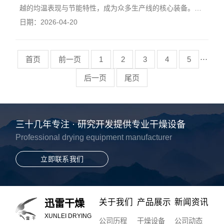
越的均温表现与节能特性，成为众多生产线的核心装备。深
入剖析其内部的空气动力学运作机制，对于工程采购方评估
日期：2026-04-20
设备的真实能耗水平具有极高的指导价值。该设备的核心运
转原理在于构建一个封闭且高效的热对流场。在电机驱动
下，低噪音耐高温的离心风机将空气强制吸入风
首页
前一页
1
2
3
4
5
···
后一页
尾页
三十几年专注 · 研究开发提供专业干燥设备
Professional drying equipment manufacturer
立即联系我们
关于我们
产品展示
新闻资讯
迅雷干燥
XUNLEI DRYING
公司历程
干燥设备
公司动态