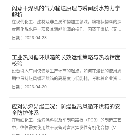
往难以兼顾脱水效率与物料活性。在此类严苛工况下，闪蒸
闪蒸干燥机的气力输送原理与瞬间脱水热力学
干燥机通过其特有的物理保护机制，成为了高附加
解析
在现代化工、建材及非金属矿物加工领域，粉粒状物料的深
度固化脱水是一项极其消耗能源的操作。闪蒸干燥机（又称
气流干燥机）凭借其独特的“瞬间气化”物理机制，在处理高
日期：2026-04-23
湿度松散物料时展现出卓越的能源转化效能。深入理解其内
部的气固两相接触与热力学运作规律，是科学评估设备产能
工业热风循环烘箱的长效运维策略与热场精度
的基础。该设备的物理构造与运作基础建立
校验
设备引入车间仅仅是生产环节的起点，如何在漫长的使用周
期中保持热风循环烘箱的高精度与低能耗，考验着企业资产
运维团队的技术管理水平。构建一套基于预防性维护的巡检
日期：2026-04-20
与校验策略，能够有效规避因部件老化导致的物料报废，大
幅提升硬件的综合回报率。密封系统的检查是日常运维的高
应对易燃易爆工况：防爆型热风循环烘箱的安
频项目。长期处于两百摄氏度以上的高温烘烤
全防护体系
在精细化工、油漆涂料以及印制电路板（PCB）的制造工艺
中，往往需要使用烘干设备对富含挥发性有机化合物（VOC