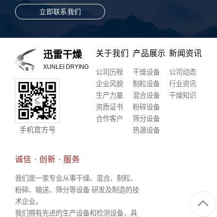
立即联系我们
关于我们
产品展示
新闻资讯
迅雷干燥
XUNLEI DRYING
公司历程
干燥设备
公司动态
企业风貌
制粒设备
行业资讯
生产力量
混合设备
干燥知识
资质证书
粉碎设备
合作客户
筛分设备
手机官方号
热源设备
诚信 · 创新 · 服务
我们是一家专业从事干燥、混合、制粒、
粉碎、输送、筛分等设备 研发及制造的技
术企业。
我们拥有先进的生产设备和检测设备，具