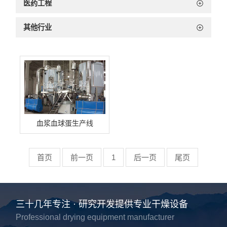
医药工程
其他行业
血浆血球蛋生产线
首页
前一页
1
后一页
尾页
三十几年专注 · 研究开发提供专业干燥设备
Professional drying equipment manufacturer