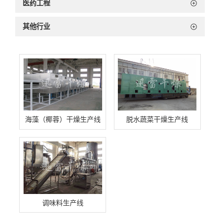
医药工程
其他行业
海藻（椰蓉）干燥生产线
脱水蔬菜干燥生产线
调味料生产线