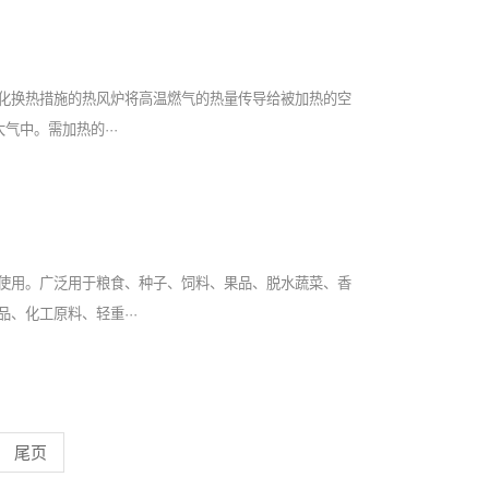
化换热措施的热风炉将高温燃气的热量传导给被加热的空
气中。需加热的···
使用。广泛用于粮食、种子、饲料、果品、脱水蔬菜、香
、化工原料、轻重···
尾页