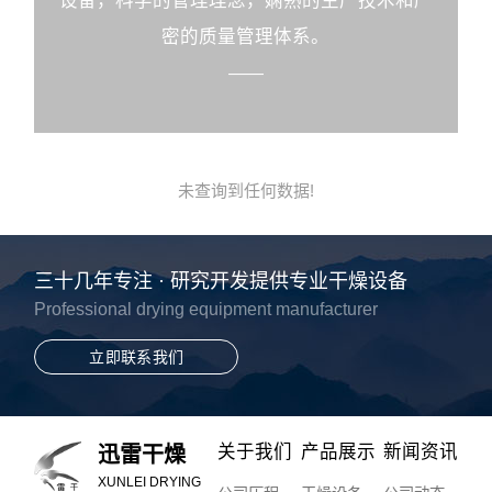
密的质量管理体系。
未查询到任何数据!
三十几年专注 · 研究开发提供专业干燥设备
Professional drying equipment manufacturer
立即联系我们
关于我们
产品展示
新闻资讯
迅雷干燥
XUNLEI DRYING