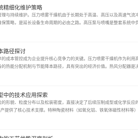
统精细化维护策略
管理与持续维护。压力喷雾干燥机由于长期处于高温、高压以及高速气流
维保策略，是延长设备生命周期的必由之路。高压泵与喷嘴是整套系统中
本路径探讨
序的成本管控成为企业提升核心竞争力的关键。压力喷雾干燥机作为利用
备的热能分配机制与节能降本路径，具有突出的经济价值。热风分配器是
型中的技术应用探索
粒的形貌、粒度分布以及松装密度，直接决定了后续压制成型或化学反应
量产提供了核心技术支撑。特种陶瓷材料（如氧化铝、铁氧体磁性材料等