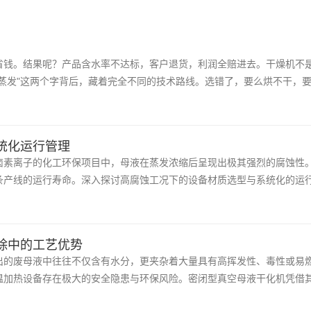
钱。结果呢？产品含水率不达标，客户退货，利润全赔进去。干燥机不是
蒸发"这两个字背后，藏着完全不同的技术路线。选错了，要么烘不干，
统化运行管理
卤素离子的化工环保项目中，母液在蒸发浓缩后呈现出极其强烈的腐蚀性
条产线的运行寿命。深入探讨高腐蚀工况下的设备材质选型与系统化的运
除中的工艺优势
出的废母液中往往不仅含有水分，更夹杂着大量具有高挥发性、毒性或易
温加热设备存在极大的安全隐患与环保风险。密闭型真空母液干化机凭借