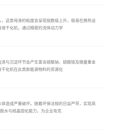
入，这类母液的粘度会呈现指数级上升，极易在换热设
母液干化机，通过精密的流体动力学
洗涤与沉淀环节会产生富含硫酸钠、硫酸铵及微量重金
液干化机在此类新能源物料的资源化
水体造成严重破坏。随着环保法规的日益严苛，实现高
度脱水与结晶固化能力，为企业攻克