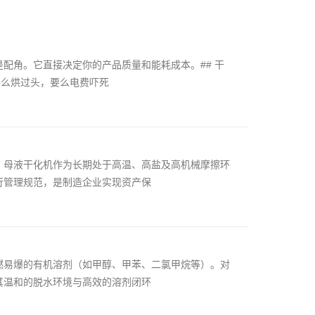
配角。它直接决定你的产品质量和能耗成本。## 干
要么烘过头，要么电费吓死
。母液干化机作为长期处于高温、高盐及高机械摩擦环
行管理规范，是制造企业实现资产保
燃易爆的有机溶剂（如甲醇、甲苯、二氯甲烷等）。对
其温和的脱水环境与高效的溶剂闭环