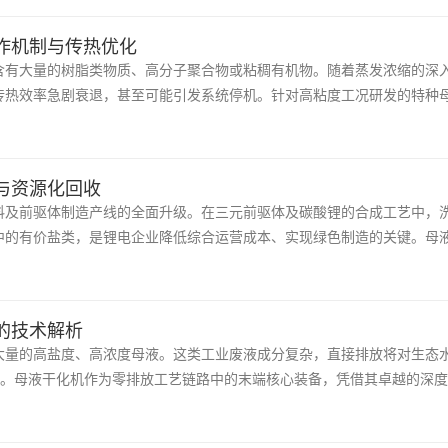
作机制与传热优化
含有大量的树脂类物质、高分子聚合物或粘稠有机物。随着蒸发浓缩的深
传热效率急剧衰退，甚至可能引发系统停机。针对高粘度工况研发的特种
与资源化回收
料及前驱体制造产线的全面升级。在三元前驱体及碳酸锂的合成工艺中，
中的有价盐类，是锂电企业降低综合运营成本、实现绿色制造的关键。母
的技术解析
大量的高盐度、高浓度母液。这类工业废液成分复杂，直接排放将对生态
之路。母液干化机作为零排放工艺链路中的末端核心装备，凭借其卓越的深