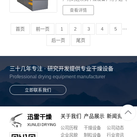
性较好的片状、条状、颗粒状物料
查看详情
的干燥，对于脱水蔬菜、催化剂、
中药饮片等类含水率高、而温度不
允许高的物···
首页
前一页
1
2
3
4
5
···
后一页
尾页
三十几年专注 · 研究开发提供专业干燥设备
Professional drying equipment manufacturer
立即联系我们
关于我们
产品展示
新闻资讯
迅雷干燥
XUNLEI DRYING
公司历程
干燥设备
公司动态
企业风貌
制粒设备
行业资讯