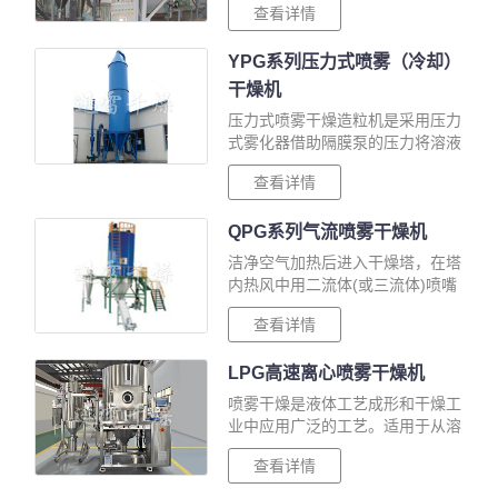
查看详情
YPG系列压力式喷雾（冷却）
干燥机
压力式喷雾干燥造粒机是采用压力
式雾化器借助隔膜泵的压力将溶液
或浆状的物料雾化成
查看详情
QPG系列气流喷雾干燥机
洁净空气加热后进入干燥塔，在塔
内热风中用二流体(或三流体)喷嘴
将各种料液物化成微小液滴，与热
查看详情
风进行快速热交换，蒸发掉液料中
的水份(或溶剂)，并随热风排出，
LPG高速离心喷雾干燥机
获得粉···
喷雾干燥是液体工艺成形和干燥工
业中应用广泛的工艺。适用于从溶
液、乳液、悬浮液和糊状液体原料
查看详情
中生成粉状、颗粒状固体产品。因
此，当成品的颗粒大小分布、残留