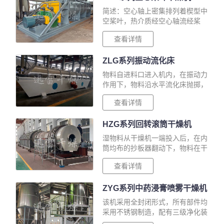
简述：空心轴上密集排列着楔型中
空桨叶，热介质经空心轴流经桨
叶。单位有效容积内传热面积很大
查看详情
类别：桨叶干燥机详细说明： 概
述：空心轴上密集排列着楔型中空
ZLG系列振动流化床
桨叶，热介质···
物料自进料口进入机内，在振动力
作用下，物料沿水平流化床抛掷，
向前连续运动，热风向上穿过流化
查看详情
床同湿物料换热后，湿空气经旋风
分离器除尘后由排风口排出，干燥
HZG系列回转滚筒干燥机
物料由排料···
湿物料从干燥机一端投入后，在内
筒均布的抄板器翻动下，物料在干
燥器内均匀分布与分散
查看详情
ZYG系列中药浸膏喷雾干燥机
该机采用全封闭形式，所有部件均
采用不锈钢制造，配有三级净化装
置