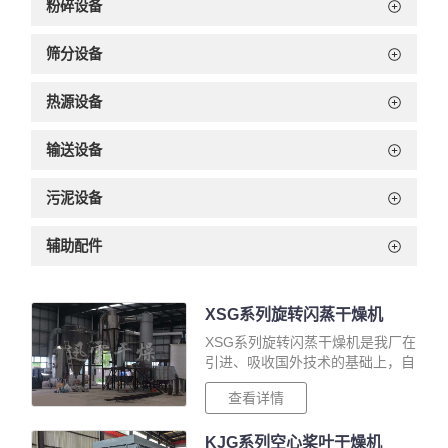
粉碎设备
筛分设备
热源设备
输送设备
污泥设备
辅助配件
XSG系列旋转闪蒸干燥机
XSG系列旋转闪蒸干燥机是我厂在
引进、吸收国外技术的基础上，自
行开发成功的新型干燥设备。该机
查看详情
技术，设计合理，结构紧凑，适用
范围广，生产能力大，产品质量
KJG系列空心桨叶干燥机
好，效率高···