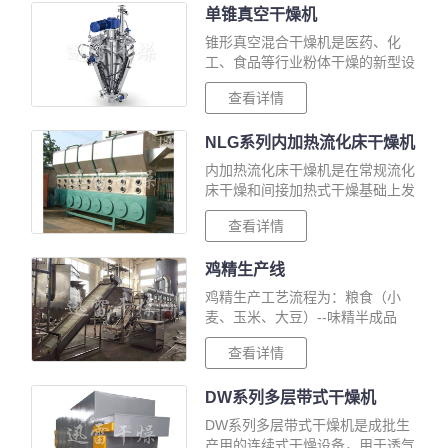
单锥真空干燥机
水份含量、···
锥形真空混合干燥机是医药、化
工、食品等行业粉体干燥的新型设
备。该设备的诞生有效地解决了传
查看详情
统干燥设备工时长、效率低、噪音
大、易结块、多漏点、维护难、操
NLG系列内加热流化床干燥机
作及清洗不便···
内加热流化床干燥机是在常规流化
床干燥和间接加热式干燥基础上发
展起来的一种新型干燥技术。将热
查看详情
交换器沉浸在流态化干燥物料中，
物料脱水所需热量分别由管式热交
鸡精生产线
换器和流化···
鸡精生产工艺流程为：粮食（小
麦、玉米、大豆）--味精半成品
（谷氨酸钠）与少量鸡粉等其他辅
查看详情
料混合-制粒-干燥-过筛-包装-检
验-成品-入库。为获得色香味形俱
DW系列多层带式干燥机
佳的鸡···
DW系列多层带式干燥机是成批生
产用的连续式干燥设备，用于透气