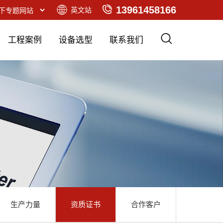
13961458166
英文站
工程案例
设备选型
联系我们
生产力量
资质证书
合作客户