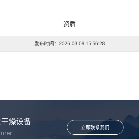
资质
发布时间：2026-03-09 15:56:28
业干燥设备
立即联系我们
turer