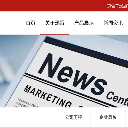
首页
关于迅雷
产品展示
新闻资讯
公司历程
企业风貌