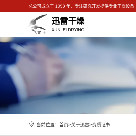
总公司成立于 1993 年，专注研究开发提供专业干燥设备
迅雷干燥
XUNLEI DRYING
当前位置：
首页
>
关于迅雷
>
资质证书