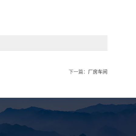
下一篇：
厂房车间