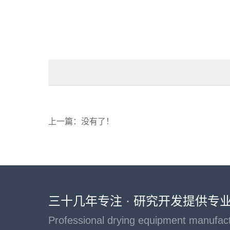
上一篇：没有了！
三十几年专注 · 研究开发提供专
Professional drying equipment manufac