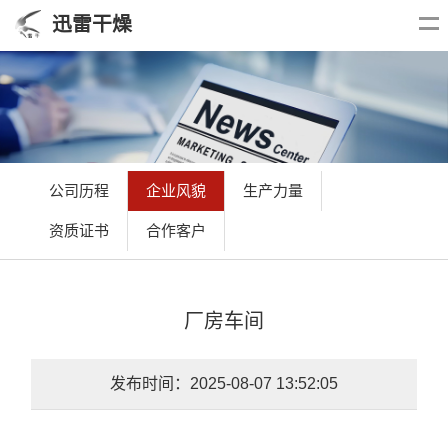
迅雷干燥
公司历程
企业风貌
生产力量
资质证书
合作客户
厂房车间
发布时间：2025-08-07 13:52:05