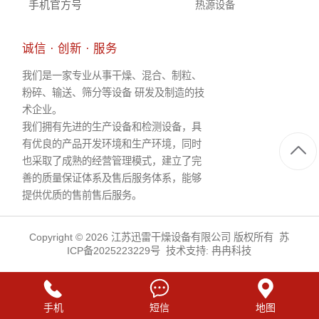
手机官方号
热源设备
诚信 · 创新 · 服务
我们是一家专业从事干燥、混合、制粒、
粉碎、输送、筛分等设备 研发及制造的技
术企业。
我们拥有先进的生产设备和检测设备，具
有优良的产品开发环境和生产环境，同时
也采取了成熟的经营管理模式，建立了完
善的质量保证体系及售后服务体系，能够
提供优质的售前售后服务。
Copyright © 2026 江苏迅雷干燥设备有限公司 版权所有
苏
ICP备2025223229号
技术支持:
冉冉科技
手机
短信
地图