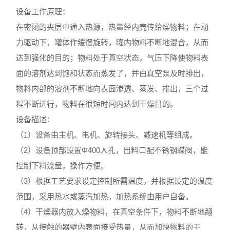
设备工作原理：
在密闭的夹层中通入热源，热量经内壳传给燥物料；在动
力驱动下，罐体作缓慢旋转，罐内物料不断地混合，从而
达到强化的目的；物料处于真空状态，气压下降使物料表
面的溶剂达到饱和状态而蒸发了，并由真空泵及时排出，
物料内部的溶剂不断地向表面渗透、蒸发、排出，三个过
程不断进行，物料在很短时间内达到干燥目的。
设备描述：
（1）设备由主机、电机、旋转接头、减速机等组成。
（2）设备顶部设置Φ400人孔，出料口配不锈钢蝶阀，能
控制下料流量，操作方便。
（3）根据工艺要求设定控制所需温度，并根据设定的温度
范围，采用热水或蒸汽加热，加热系统由用户自备。
（4）干燥器内放入燥物料，在真空条件下，物料不断地翻
转，从接触的器壁内表面接受热量，从而加快物料的干