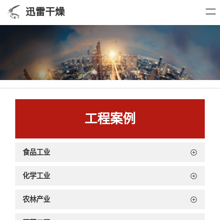
迅雷干燥
工程案例
食品工业
化学工业
农林产业