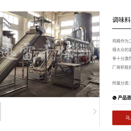
调味料
鸡精作为
得大众的
争十分激
厂商积极
所属分类
产品咨
马