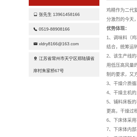
鸡精作为二代
张先生 13961458166
分激烈的今天
优势体现：
0519-88908166
1、调味料（
xldry8166@163.com
结合，统筹运
2、该生产线
江苏省常州市天宁区郑陆镇省
用低压高风量
岸村朱家桥67号
制的要求，又
3、干燥介质
4、干燥主机
5、铺料床板
更高，干燥过
6、下床体采
7、下床体内