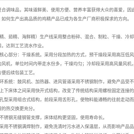
复合调味品，其味道鲜美、使用方便、营养丰富获得大众的喜爱，因
，如何生产出高品质的鸡精产品已成为各生产厂商积极探求的方向。
鸡精、茹精、海鲜精）生产线采用整合粉碎、混合、制粒、干燥、冷
转。达到工艺流水作业。
的核心部分：干燥系统。采用分段加热的方式，预干燥段采用高压低
的风机，单位时间内带走水份多，干燥均匀；冷却段采用高风量风机
方便后续包装工艺。
循环系统：鼓风机、加热器、进风管道采用不锈钢制作，避免产品受
的上下床体之间采用快开式结构，改变了传统结构采用螺栓固定连接
的孔型采用组合式结构，前段采用舌形孔，使物料能通畅的往前走动
程的热交换更充分。
用不锈钢无缝钢管支撑，床体结构更坚固，使用寿命长。
部采用不锈钢满焊制作，避免洗清时污水进入保温层，从而影响产品