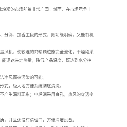
此鸡精的市场前景非常广阔。然而，在市场竞争十
却、分筛、加香工段的形式，既功能明确，又能有机
风量风机，使较湿的鸡精颗粒能完全流化；干燥段采
，能迅速带走热量，降低产品温度，既达到水分控
不洁净风而被污染的可能。
的形式，极大地方便系统彻底清洗。
而不产生漏料现象；中后端采用直孔，热风的穿透率
品质，并且还设有清理口，方便清洁设备。