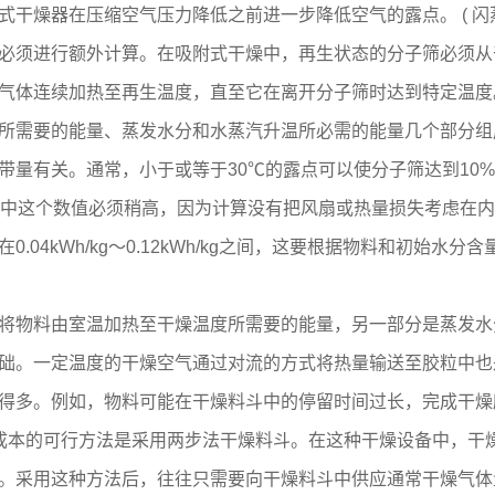
干燥器在压缩空气压力降低之前进一步降低空气的露点。 ( 闪
进行额外计算。在吸附式干燥中，再生状态的分子筛必须从干燥
加热气体连续加热至再生温度，直至它在离开分子筛时达到特定温
所需要的能量、蒸发水分和水蒸汽升温所必需的能量几个部分
有关。通常，小于或等于30℃的露点可以使分子筛达到10%
是，实际中这个数值必须稍高，因为计算没有把风扇或热量损失考虑
4kWh/kg～0.12kWh/kg之间，这要根据物料和初始水分含量
物料由室温加热至干燥温度所需要的能量，另一部分是蒸发水
础。一定温度的干燥空气通过对流的方式将热量输送至胶粒中
多。例如，物料可能在干燥料斗中的停留时间过长，完成干燥
成本的可行方法是采用两步法干燥料斗。在这种干燥设备中，干
采用这种方法后，往往只需要向干燥料斗中供应通常干燥气体量的