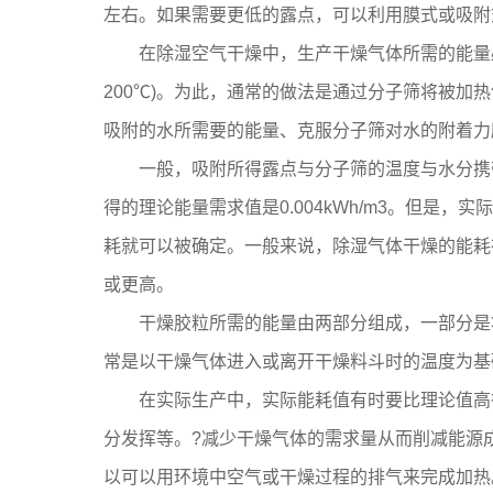
左右。如果需要更低的露点，可以利用膜式或吸附式
在除湿空气干燥中，生产干燥气体所需的能量必须
200℃)。为此，通常的做法是通过分子筛将被
吸附的水所需要的能量、克服分子筛对水的附着力
一般，吸附所得露点与分子筛的温度与水分携带量
得的理论能量需求值是0.004kWh/m3。但
耗就可以被确定。一般来说，除湿气体干燥的能耗在0.0
或更高。
干燥胶粒所需的能量由两部分组成，一部分是将
常是以干燥气体进入或离开干燥料斗时的温度为基
在实际生产中，实际能耗值有时要比理论值高得
分发挥等。?减少干燥气体的需求量从而削减能源
以可以用环境中空气或干燥过程的排气来完成加热。