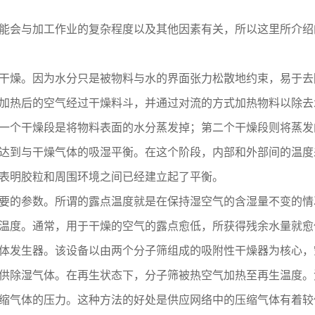
会与加工作业的复杂程度以及其他因素有关，所以这里所介绍
燥。因为水分只是被物料与水的界面张力松散地约束，易于去
加热后的空气经过干燥料斗，并通过对流的方式加热物料以除
个干燥段是将物料表面的水分蒸发掉；第二个干燥段则将蒸发
达到与干燥气体的吸湿平衡。在这个阶段，内部和外部间的温度
是表明胶粒和周围环境之间已经建立起了平衡。
的参数。所谓的露点温度就是在保持湿空气的含湿量不变的情况
温度。通常，用于干燥的空气的露点愈低，所获得残余水量就
发生器。该设备以由两个分子筛组成的吸附性干燥器为核心，
供除湿气体。在再生状态下，分子筛被热空气加热至再生温度。
缩气体的压力。这种方法的好处是供应网络中的压缩气体有着较