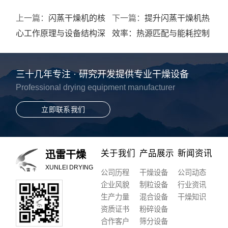
上一篇：
闪蒸干燥机的核
下一篇：
提升闪蒸干燥机热
心工作原理与设备结构深
效率：热源匹配与能耗控制
度解析
策略
三十几年专注 · 研究开发提供专业干燥设备
Professional drying equipment manufacturer
立即联系我们
关于我们
产品展示
新闻资讯
迅雷干燥
XUNLEI DRYING
公司历程
干燥设备
公司动态
企业风貌
制粒设备
行业资讯
生产力量
混合设备
干燥知识
资质证书
粉碎设备
合作客户
筛分设备