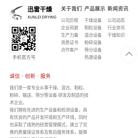
关于我们
产品展示
新闻资讯
迅雷干燥
XUNLEI DRYING
公司历程
干燥设备
公司动态
企业风貌
制粒设备
行业资讯
生产力量
混合设备
干燥知识
资质证书
粉碎设备
合作客户
筛分设备
手机官方号
热源设备
诚信 · 创新 · 服务
我们是一家专业从事干燥、混合、制粒、
粉碎、输送、筛分等设备 研发及制造的技
术企业。
我们拥有先进的生产设备和检测设备，具
有优良的产品开发环境和生产环境，同时
也采取了成熟的经营管理模式，建立了完
善的质量保证体系及售后服务体系，能够