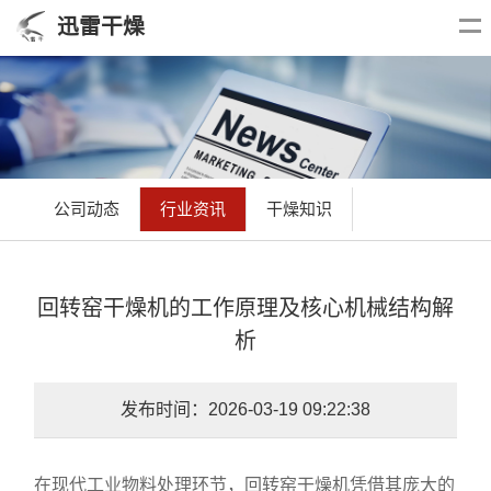
迅雷干燥
公司动态
行业资讯
干燥知识
回转窑干燥机的工作原理及核心机械结构解
析
发布时间：2026-03-19 09:22:38
在现代工业物料处理环节，回转窑干燥机凭借其庞大的