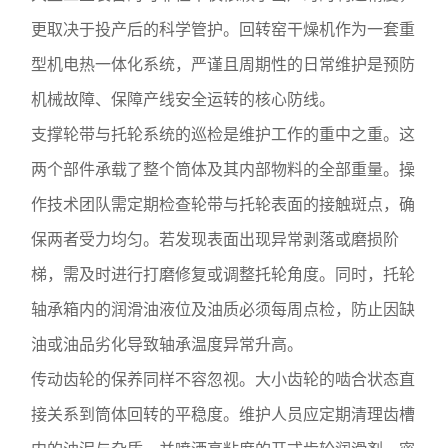
更取决于投产后的科学管护。回转窑干燥机作为一套重
型机电热一体化系统，严谨且周期性的日常维护是预防
机械故障、保障产线安全运转的核心防线。
支撑轮带与托轮系统的巡检是维护工作的重中之重。这
两个部件承载了整个筒体及其内部物料的全部重量。操
作技术团队需定期检查轮带与托轮表面的接触斑点，确
保两者受力均匀。若发现表面出现异常剥落或磨损阶
梯，需及时进行打磨修复或调整托轮角度。同时，托轮
轴承箱内的润滑油液位及油质必须每周点检，防止因缺
油或油品劣化导致轴承温度异常升高。
传动齿轮的保养同样不容忽视。大小齿轮的啮合状态直
接关系到筒体回转的平稳度。维护人员应定期清理齿槽