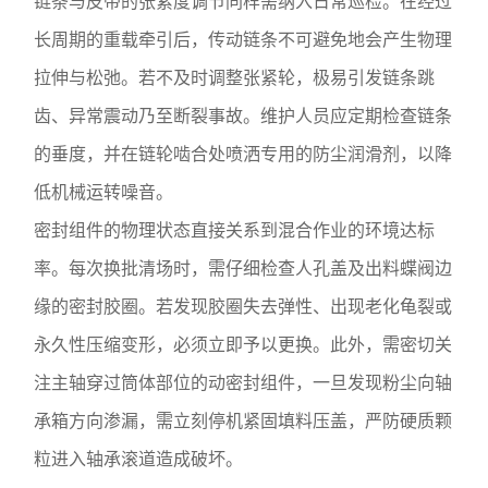
链条与皮带的张紧度调节同样需纳入日常巡检。在经过
长周期的重载牵引后，传动链条不可避免地会产生物理
拉伸与松弛。若不及时调整张紧轮，极易引发链条跳
齿、异常震动乃至断裂事故。维护人员应定期检查链条
的垂度，并在链轮啮合处喷洒专用的防尘润滑剂，以降
低机械运转噪音。
密封组件的物理状态直接关系到混合作业的环境达标
率。每次换批清场时，需仔细检查人孔盖及出料蝶阀边
缘的密封胶圈。若发现胶圈失去弹性、出现老化龟裂或
永久性压缩变形，必须立即予以更换。此外，需密切关
注主轴穿过筒体部位的动密封组件，一旦发现粉尘向轴
承箱方向渗漏，需立刻停机紧固填料压盖，严防硬质颗
粒进入轴承滚道造成破坏。