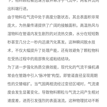
下，物料颗粒被迅速分散并悬浮于气流中，两者并流向
出料端行进。
由于物料在气流中处于高度分散状态，其总表面积非常
庞大，为热量传递提供了广阔的接触面积。高温热风与
湿物料在管道内发生剧烈的对流热交换，水分在短短数
秒甚至几分之一秒内迅速汽化蒸发。这种瞬间脱水技
术，不仅大幅提升了处理产能，还有效避免了颗粒物料
在受热过程中的局部焦化或粘结结块。
为了进一步强化热质交换效能，现代化的气流干燥机通
常会在管路中引入“脉冲管”构型。即管道直径呈现周期
性的交替缩扩。当气固两相流经过变径区域时，气流速
度会发生显著变化，导致物料颗粒与气流之间产生相对
速度差，进而引发强烈的表面湍流。这种物理扰动不断