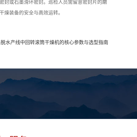
密封或石墨滑环密封。巡检人员需留意密封片的磨
干燥装备的安全与高效运转。
料脱水产线中回转滚筒干燥机的核心参数与选型指南