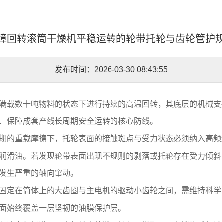
障回转滚筒干燥机平稳运转的轮带托轮与齿轮管护
发布时间：2026-03-30 08:43:55
满载数十吨物料的状态下进行持续的高温回转，其底层的机械支
、保障成套产线长周期安全运转的核心防线。
期的重载摩擦下，托轮表面的接触斑点与受力状态必须纳入高频
润滑油。若发现轮带表面出现不规则的剥落或托轮存在受力倾斜
发生严重的轴向窜动。
固定在筒体上的大齿圈与主电机的驱动小齿轮之间，需维持科学
面始终覆盖一层坚韧的油膜保护层。