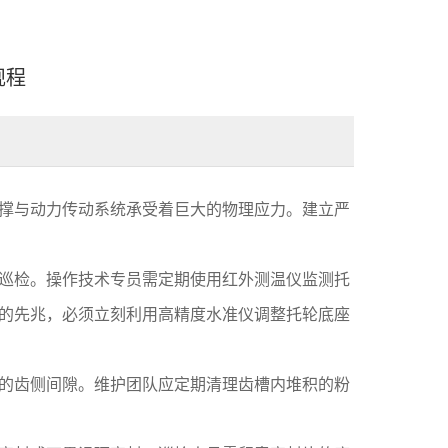
规程
撑与动力传动系统承受着巨大的物理应力。建立严
巡检。操作技术专员需定期使用红外测温仪监测托
的先兆，必须立刻利用高精度水准仪调整托轮底座
的齿侧间隙。维护团队应定期清理齿槽内堆积的粉