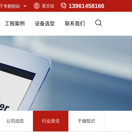
13961458166
英文站
工程案例
设备选型
联系我们
公司动态
行业资讯
干燥知识