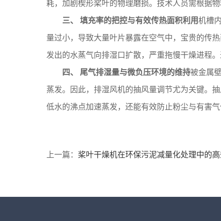
耗，加剧楔形桨叶的物理磨损。技术人员需根据物
三、 填充率的把控与有效传热面积利用
机槽
量过小，导致大量叶片暴露在空气中，宝贵的传热
发出的水蒸气向排湿口扩散，严重拖慢干燥进程。
四、 尾气排湿量与微负压环境的维持
被金属
蒸发。因此，排湿风机的抽风量调节尤为关键。抽风
低水的沸点加速蒸发，还能有效防止粉尘与有害气
上一篇：
桨叶干燥机在环保污泥减量化处理中的高