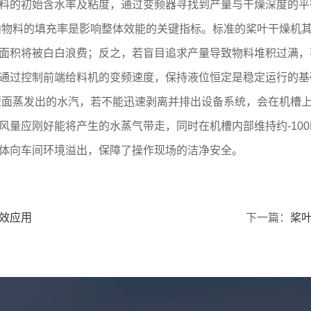
料的初始含水率及粘度，通过变频器寻找到产量与干燥深度的平
内物料的填充率是影响整体效能的关键指标。标准的桨叶干燥机其合
面积将被白白浪费；反之，若盲目追求产量导致物料堆积过满，
通过控制前端给料机的变频速度，保持液位恒定是稳定运行的基
壁面蒸发出的水汽，若不能迅速剥离并排出设备系统，会在机槽
量应刚好能将产生的水蒸气带走，同时在机槽内部维持约-100P
体向车间环境溢出，保障了操作现场的洁净安全。
效应用
下一篇：
桨