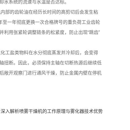
却水系统的流速与水温是否达标。
机内部的齿轮油在经历长时间的高剪切后会发生粘
年至一年彻底更换一次合格牌号的重负荷工业齿轮
利用张紧轮调整链条的松紧度，防止出现“跳齿”
或化工盐类物料在水分彻底蒸发并冷却后，会变得
轴扭断。因此，必须保持主轴在切断热源后继续低
后敞开观察门进行通风干燥，防止金属内壁在停机
：
深入解析喷雾干燥机的工作原理与雾化器技术优势