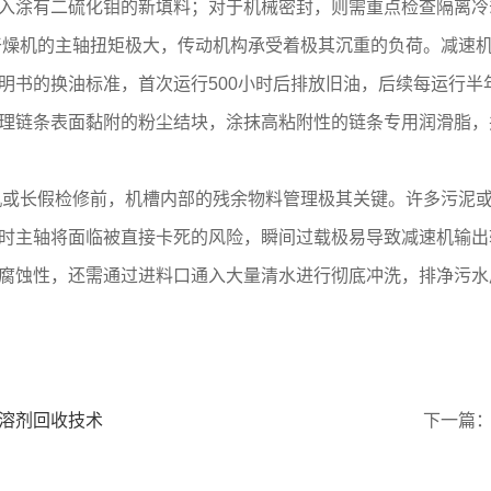
入涂有二硫化钼的新填料；对于机械密封，则需重点检查隔离冷
干燥机的主轴扭矩极大，传动机构承受着极其沉重的负荷。减速
明书的换油标准，首次运行500小时后排放旧油，后续每运行半
理链条表面黏附的粉尘结块，涂抹高粘附性的链条专用润滑脂，并
机或长假检修前，机槽内部的残余物料管理极其关键。许多污泥
时主轴将面临被直接卡死的风险，瞬间过载极易导致减速机输出
腐蚀性，还需通过进料口通入大量清水进行彻底冲洗，排净污水
溶剂回收技术
下一篇