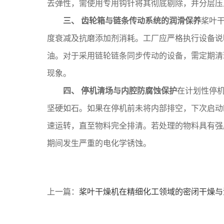
去弹性，需使用专用钩针将其彻底剔除，并分层压
三、 齿轮箱与链条传动系统的润滑保养
桨叶
度衰减及抗磨添加剂消耗。工厂应严格执行设备说
油。对于采用链轮链条同步传动的设备，需定期清
现象。
四、 停机清场与内腔防腐蚀保护
在计划性停
坚硬如石。如果在停机前未将内部排空，下次启动
速运转，直至物料完全排清。若处理的物料具有强
期间发生严重的电化学锈蚀。
上一篇：
桨叶干燥机在精细化工领域的密闭干燥与