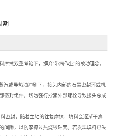
周期
料摩擦双重考验下，摒弃“带病作业”的被动理念，
温蒸汽或导热油冲刷下，接头内部的石墨密封环或机
部密封组件，切勿强行拧紧外部螺栓导致接头总成
填料密封，随着主轴的往复摩擦，填料会逐渐干瘪
的间隙，以防摩擦过热烧毁轴套。若发现填料已失