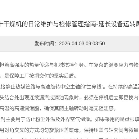
叶干燥机的日常维护与检修管理指南-延长设备运转
发布时间：2026-04-03 09:03:50
担着高强度的热量传递与机械搅拌任务。在复杂的温变应力与物
，是保障工厂按期交付的坚实后盾。
接静止热媒管路与高速旋转中空主轴的“生命线”。在持续的高
头结合处出现连续漏汽或滴油现象时，必须在停机后立即更换内
高温的高速润滑脂，确保其随主轴转动时毫无阻涩感。
轴封主要用于防止粉尘外溢及外界空气倒灌。如果采用的是盘根
用对角交叉的方式均匀旋紧压盖螺母，保持压盖与轴套间有微量