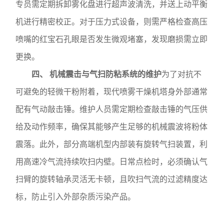
专员需定期拆卸雾化盘进行超声波清洗，并送上动平衡
机进行精密校正。对于压力式设备，则需严格检查高压
喷嘴的红宝石孔眼是否发生微观堵塞，发现磨损需立即
更换。
四、 机械震击与气扫防粘系统的维护
为了对抗不
可避免的轻微干粉附着，现代喷雾干燥机塔身外部通常
配有气动敲击锤。维护人员需定期检查敲击锤的气压供
给及动作频率，确保其能够产生足够的机械震波将粉体
震落。此外，部分高端机型内部装有旋转气扫装置，利
用高速冷气流持续吹扫内壁。日常点检时，必须确认气
扫臂的旋转轴承灵活无卡顿，且吹扫气流的过滤精度达
标，防止引入外部杂质污染产品。