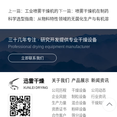
上一篇：
工业喷雾干燥机的
下一篇：
喷雾干燥机在制药
科学选型指南：从物料特性
领域的无菌化生产与有机溶
到热能配置
剂回收技术
三十几年专注 · 研究开发提供专业干燥设备
Professional drying equipment manufacturer
立即联系我们
关于我们
产品展示
新闻资讯
迅雷干燥
XUNLEI DRYING
公司历程
干燥设备
公司动态
企业风貌
制粒设备
行业资讯
生产力量
混合设备
干燥知识
资质证书
粉碎设备
合作客户
筛分设备