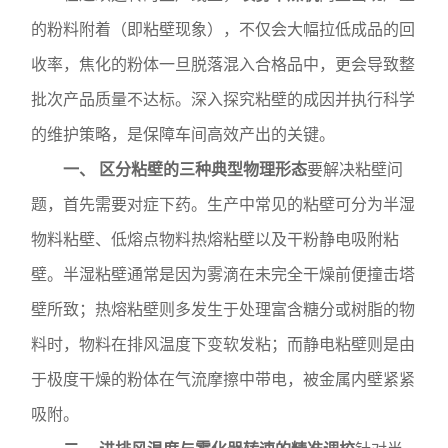
的粉料附着（即粘壁现象），不仅会大幅拉低成品的回
收率，焦化的粉体一旦脱落混入合格品中，更会导致整
批次产品质量不达标。深入探究粘壁的成因并执行科学
的维护策略，是保障车间高效产出的关键。
一、 区分粘壁的三种典型物理形态
要解决粘壁问
题，首先需要对症下药。生产中常见的粘壁可分为半湿
物料粘壁、低熔点物料热熔粘壁以及干粉静电吸附粘
壁。半湿粘壁通常是因为雾滴在未完全干燥前便撞击塔
壁所致；热熔粘壁则多发生于处理富含糖分或树脂的物
料时，物料在排风温度下变软发粘；而静电粘壁则是由
于极度干燥的粉体在气流摩擦中带电，被金属内壁紧紧
吸附。