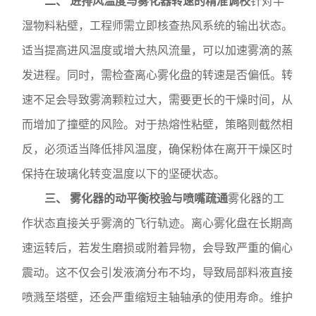
二、 进排风温度与雾化器转速的精准调校
针对半
湿物料粘壁，工程师需立即核查热风系统的输出状态。
适当提高进风温度或增大热风流量，可以加速雾滴的蒸
发进程。同时，需检查离心雾化盘的转速是否偏低。转
速不足会导致雾滴颗粒过大，需要更长的干燥时间，从
而增加了撞壁的风险。对于热熔性粘壁，策略则截然相
反，必须适当降低排风温度，确保粉体在离开干燥区时
保持在玻璃化转变温度以下的坚硬状态。
三、 雾化器的动平衡校验与喷嘴疏通
雾化器的工
作状态直接关乎雾滴的飞行轨迹。离心雾化盘在长期高
速运转后，若发生磨损或附着异物，会导致严重的偏心
震动。这不仅会引发液滴分布不均，导致局部料液直接
喷溅至塔壁，还会严重缩短主轴轴承的使用寿命。维护