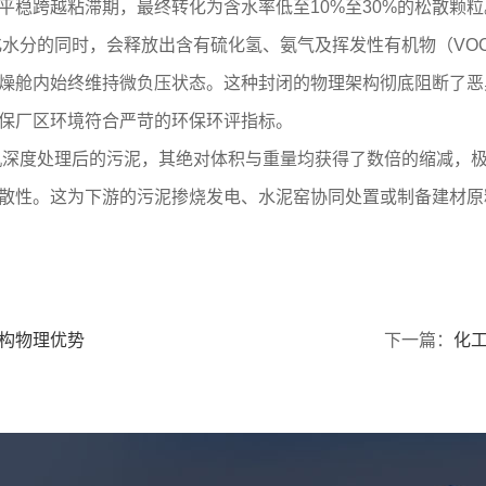
平稳跨越粘滞期，最终转化为含水率低至10%至30%的松散颗粒
水分的同时，会释放出含有硫化氢、氨气及挥发性有机物（VO
燥舱内始终维持微负压状态。这种封闭的物理架构彻底阻断了恶
保厂区环境符合严苛的环保环评指标。
机深度处理后的污泥，其绝对体积与重量均获得了数倍的缩减，
散性。这为下游的污泥掺烧发电、水泥窑协同处置或制备建材原
构物理优势
下一篇：
化