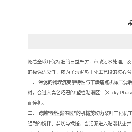
随着全球环保标准的日益严厉，市政污水处理厂及
的极强适应性，成为了污泥热干化工艺段的核心骨
一、 污泥的物理流变学特性与干燥痛点
机械压滤后
时，会进入臭名昭著的“塑性黏滞区”（Sticky
而停机。
二、 跨越“塑性黏滞区”的机械剪切力
桨叶干化机
强烈的搅拌、剪切与揉搓。当污泥进入黏滞状态并