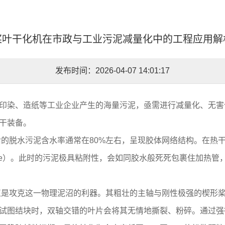
桨叶干化机在市政与工业污泥减量化中的工程应用解
发布时间：2026-04-07 14:01:17
印染、造纸等工业企业产生的海量污泥，亟需进行减量化、无害
干装备。
的脱水污泥含水率通常在80%左右，呈现胶体网络结构。在热干
 Phase）。此时的污泥极具粘附性，会如同胶水般死死包裹住加
正是攻克这一物理泥沼的利器。其粗壮的主轴与刚性极强的楔形
试图结块时，双轴交错的叶片会将其无情地撕裂、粉碎。通过强