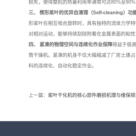
损失，使得整机的热量利用率通常可达80%至90
三、 楔形桨叶的优异自清理（Self-cleaning）功
形桨叶在相互啮合旋转时，具有独特的流体力学特
对相对运动，能够持续刮除附着在金属表面的粘性
四、 紧凑的物理空间与连续化作业保障
得益于极
筒干燥机。紧凑的机身不仅大幅缩减了厂房土建占
料的连续化、自动化稳定作业。
上一篇：
桨叶干化机的核心部件磨损机理与维保规