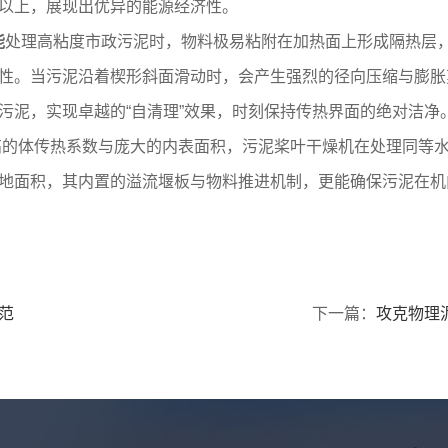
%以上，展现出优异的能源经济性。
能
处理高粘度市政污泥时，物料极易粘附在加热面上形成隔热层
性。当污泥沿着楔形斜面滑动时，会产生强烈的径向压缩与膨胀
污泥，实现卓越的“自清理”效果，时刻保持传热界面的绝对洁净
高的体传热系数与庞大的内表面积，污泥桨叶干燥机在处理同等
地面积，其内置的溢流堰板与物料推进机制，更能确保污泥在机内
范
下一篇：
攻克物理