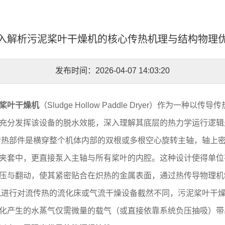
入解析污泥桨叶干燥机的核心传热机理与结构物理
发布时间：2026-04-07 14:03:20
桨叶干燥机
（Sludge Hollow Paddle Dryer）作为
充分发挥该设备的脱水效能，深入理解其底层的热力学运行逻辑
传热部件是横穿整个机体内部的双根或多根空心旋转主轴，轴上
夹套中，更直接泵入主轴与所有桨叶的内腔。这种设计使得单位
压与翻动，使其紧密贴合在炽热的金属表面，通过热传导物理机
进行对流传热的流化床或气流干燥设备截然不同，污泥桨叶干燥
化产生的水蒸气仅需微量的载气（或直接依靠系统负压抽吸）带