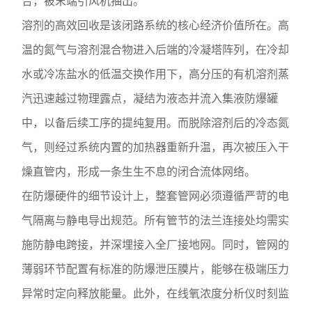
合，被末端引风机抽出。
溶剂的高效回收是该闭路系统的核心经济价值所在。高
温的氮气与溶剂混合物进入后端的冷凝塔阵列，在冷却
水或冷冻盐水的低温交换作用下，高分压的有机溶剂蒸
汽迅速越过物理露点，凝结为液态并流入集液防爆罐
中，以备后续工序的提纯复用。而脱除溶剂后的冷态氮
气，则经过系统内置的加热器重新升温，再次被压入干
燥直管内，形成一条生生不息的闭合流体网络。
在防爆硬件的细节设计上，整套管网必须遵循严苛的电
气隔离与静电导出规范。所有管节的法兰连接处均需实
施防静电跨接，并深埋接入全厂接地网。同时，管网的
薄弱环节配置有标准的防爆泄压膜片，能够在极端压力
异常时定向释放能量。此外，在线氧浓度分析仪时刻监