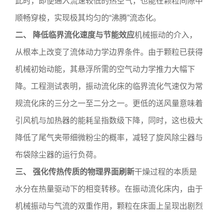
此时，即便通入流速较低的热空气，也能在颗粒间隙中
顺畅穿梭，实现极其均匀的“沸腾”流态化。
二、 降低临界流化速度与节能效应
机械振动的介入，
从根本上改变了流体动力学边界条件。由于颗粒已获得
机械初始动能，其悬浮所需的空气动力学推力大幅下
降。工程测试表明，振动流化床的临界流化气速仅为常
规流化床的三分之一至二分之一。更低的送风量意味着
引风机与加热器的能耗呈指数级下降，同时，这也极大
降低了尾气夹带细微粉尘的概率，减轻了旋风除尘器与
布袋除尘器的运行负荷。
三、 强化传热传质的物理界面刷新
干燥过程的本质是
水分在热量驱动下的相变转移。在振动流化床内，由于
机械振动与气流的双重作用，颗粒在床面上呈现出剧烈