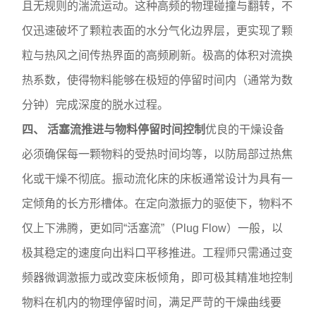
且无规则的湍流运动。这种高频的物理碰撞与翻转，不
仅迅速破坏了颗粒表面的水分气化边界层，更实现了颗
粒与热风之间传热界面的高频刷新。极高的体积对流换
热系数，使得物料能够在极短的停留时间内（通常为数
分钟）完成深度的脱水过程。
四、 活塞流推进与物料停留时间控制
优良的干燥设备
必须确保每一颗物料的受热时间均等，以防局部过热焦
化或干燥不彻底。振动流化床的床板通常设计为具有一
定倾角的长方形槽体。在定向激振力的驱使下，物料不
仅上下沸腾，更如同“活塞流”（Plug Flow）一般，以
极其稳定的速度向出料口平移推进。工程师只需通过变
频器微调激振力或改变床板倾角，即可极其精准地控制
物料在机内的物理停留时间，满足严苛的干燥曲线要