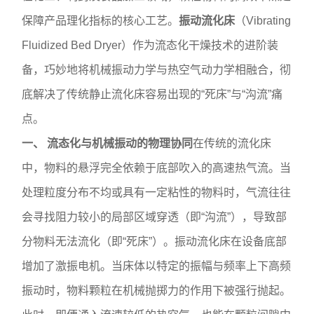
保障产品理化指标的核心工艺。
振动流化床
（Vibrating
Fluidized Bed Dryer）作为流态化干燥技术的进阶装
备，巧妙地将机械振动力学与热空气动力学相融合，彻
底解决了传统静止流化床容易出现的“死床”与“沟流”痛
点。
一、 流态化与机械振动的物理协同
在传统的流化床
中，物料的悬浮完全依赖于底部吹入的高速热气流。当
处理粒度分布不均或具有一定粘性的物料时，气流往往
会寻找阻力较小的局部区域穿透（即“沟流”），导致部
分物料无法流化（即“死床”）。振动流化床在设备底部
增加了激振电机。当床体以特定的振幅与频率上下高频
振动时，物料颗粒在机械抛掷力的作用下被强行抛起。