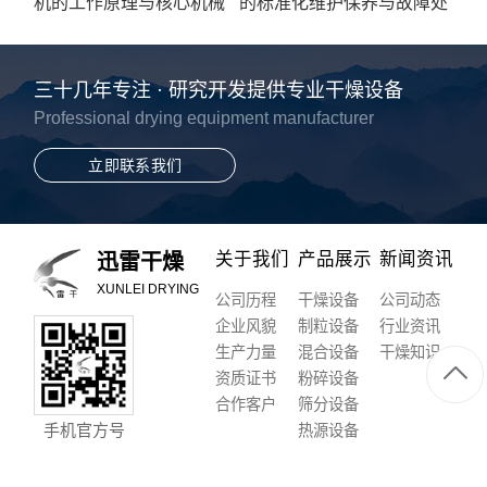
机的工作原理与核心机械
的标准化维护保养与故障处
结构剖析
理体系
三十几年专注 · 研究开发提供专业干燥设备
Professional drying equipment manufacturer
立即联系我们
关于我们
产品展示
新闻资讯
迅雷干燥
XUNLEI DRYING
公司历程
干燥设备
公司动态
企业风貌
制粒设备
行业资讯
生产力量
混合设备
干燥知识
资质证书
粉碎设备
合作客户
筛分设备
手机官方号
热源设备