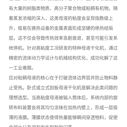
有大量的树脂类物质、高分子聚合物或粘稠有机物。随
着蒸发浓缩的深入，这类母液的粘度会呈现指数级上
升，极易在换热设备的金属表面形成坚硬的绝热结垢
层。这不仅会导致传热效率急剧衰退，甚至可能引发系
统停机。针对高粘度工况研发的特种母液干化机，通过
精密的流体动力学设计与机械结构优化，成功化解了这
一工业难题。
应对粘稠母液的核心在于打破流体边界层并防止物料静
止受热。卧式或立式刮板母液干化机是解决此类问题的
理想选型。当高粘度母液被输入筒体后，系统内部的旋
转布料装置会将其均匀涂抹在加热内壁上，形成一层极
薄的液膜。薄膜状态使得热量能够瞬间穿透物料，促使