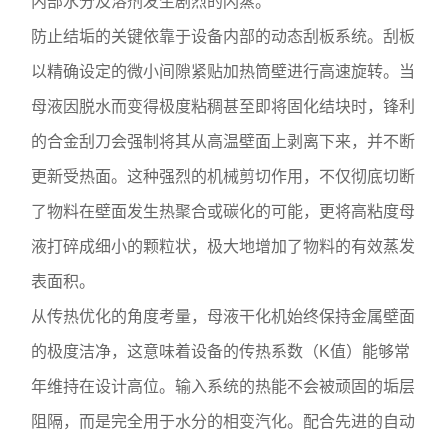
内部水分及溶剂发生剧烈的闪蒸。
防止结垢的关键依靠于设备内部的动态刮板系统。刮板
以精确设定的微小间隙紧贴加热筒壁进行高速旋转。当
母液因脱水而变得极度粘稠甚至即将固化结块时，锋利
的合金刮刀会强制将其从高温壁面上剥离下来，并不断
更新受热面。这种强烈的机械剪切作用，不仅彻底切断
了物料在壁面发生热聚合或碳化的可能，更将高粘度母
液打碎成细小的颗粒状，极大地增加了物料的有效蒸发
表面积。
从传热优化的角度考量，母液干化机始终保持金属壁面
的极度洁净，这意味着设备的传热系数（K值）能够常
年维持在设计高位。输入系统的热能不会被顽固的垢层
阻隔，而是完全用于水分的相变汽化。配合先进的自动