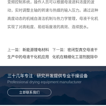
变频控制系统，操作人员可以根据母液进料浓度的波
动，实时调整主轴的转速与热媒的输入压力。通过这种
高度动态的机械自清洁机制与热力学管理，母液干化机
实现了对高粘度、易结垢废液的高效、连续脱水。
上一篇：
新能源锂电材料
下一篇：
密闭型真空母液干
生产中的母液干化机应用
化机在精细化工溶剂脱除中
与资源化回收
的工艺优势
三十几年专注 · 研究开发提供专业干燥设备
Professional drying equipment manufacturer
立即联系我们