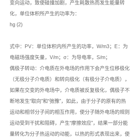
变向运动，致使碰撞加剧，产生耗散热而发生能量转
化，单位体积所产生的功率为：
hg (2)
式中：PV：单位体积内所产生的功率，W/m3；E：为
电磁场强度矢量，V/m；σ：为导电率，S/m；
偶极子转动：介电质在外电场的作用下会产生位移极化
（无极分子介电质）和转向极化（有极分子介电质），
如果在交变的外电场中，介电质被反复极化，偶极子不
断地发生“取向”和“弛豫”，如此，由于分子的原有的热
运动和相邻分子间的相互作用，使分子随外电场的规则
运动受到干扰和阻碍，产生“摩擦效应”，结果一部分能
量转化为分子热运动的动能，以热的形式表现出来，使