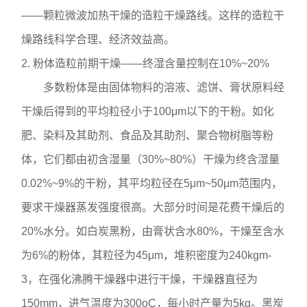
——颗粒微波加热干燥的造粒干燥路线。这样的造粒干
燥路线科学合理、经济效益高。
2. 粉体造粒前期干燥——终湿含量控制在10%~20%
多数粉体是由固体物料的溶液、滤饼、膏状原料经
干燥后得到的平均粒径小于100μm以下的干粉。如化
肥、染料及其助剂、食品及其助剂、聚合物树脂等粉
体，它们都由初含湿量（30%~80%）干燥为终含湿量
0.02%~9%的干粉，其平均粒径在5μm~50μm范围内，
要求干燥器蒸发强度很高。大部分时间是花费干燥后的
20%水分。如白炭黑粉，由膏状含水80%，干燥至含水
为6%的粉体，其粒径为45μm，堆积密度为240kgm-
3，在强化沸腾干燥器中进行干燥，干燥器直径为
150mm，进气温度为300oC，每小时产量为5kg。黑炭