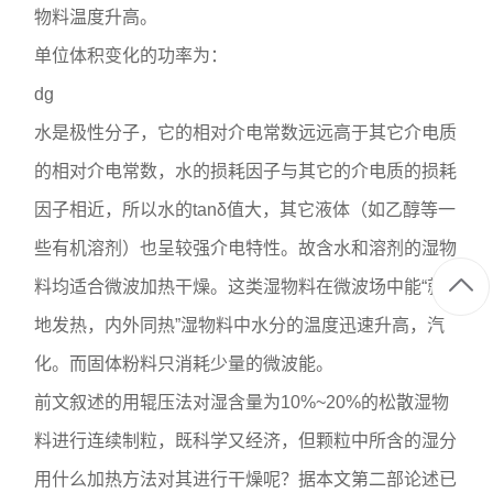
物料温度升高。
单位体积变化的功率为：
dg
水是极性分子，它的相对介电常数远远高于其它介电质
的相对介电常数，水的损耗因子与其它的介电质的损耗
因子相近，所以水的tanδ值大，其它液体（如乙醇等一
些有机溶剂）也呈较强介电特性。故含水和溶剂的湿物
料均适合微波加热干燥。这类湿物料在微波场中能“就
地发热，内外同热”湿物料中水分的温度迅速升高，汽
化。而固体粉料只消耗少量的微波能。
前文叙述的用辊压法对湿含量为10%~20%的松散湿物
料进行连续制粒，既科学又经济，但颗粒中所含的湿分
用什么加热方法对其进行干燥呢？据本文第二部论述已