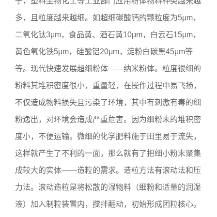
子，塑料生物化工等工业部门应用粉体物料种类越来越
多，且粒度越来越细。如超细碳酸钙的颗粒度为5μm，
二氧化钛3μm，食品黄、酒石黄10μm，白云石15μm，
黄色氧化铁5μm，硅酸铝20μm，淀粉白碳黑45μm等
等。现代快速发展超细粉体——纳米粉体。粒度很细的
粉料其堆积密度很小，重量轻，在操作过程中易飞扬，
不仅造成物料损失且污染了环境，其中有刺激有毒的细
粉逸出，对环境会造成严重危害。因为细粉末的堆积密
度小，不便运输。微细的化学肥料施于田里易于流失，
这样就产生了不利的一面，那么就有了把细小粉末聚集
成较大的实体——造粒的需求。造粒方法有滚动法和压
力法。滚动造粒是将松散的湿物料（细粉和适量的润湿
液）加入制粒装置内，搅拌翻动，初始形成团粒核心。