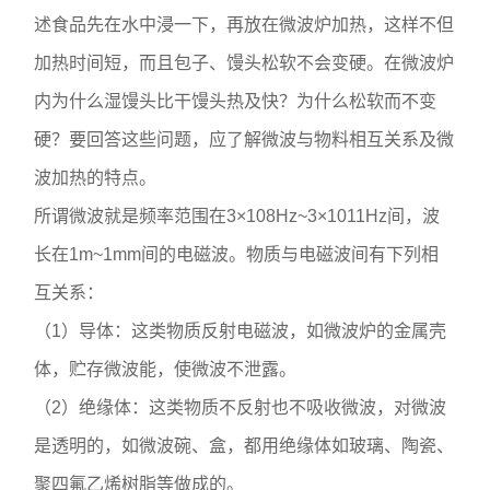
述食品先在水中浸一下，再放在微波炉加热，这样不但
加热时间短，而且包子、馒头松软不会变硬。在微波炉
内为什么湿馒头比干馒头热及快？为什么松软而不变
硬？要回答这些问题，应了解微波与物料相互关系及微
波加热的特点。
所谓微波就是频率范围在3×108Hz~3×1011Hz间，波
长在1m~1mm间的电磁波。物质与电磁波间有下列相
互关系：
（1）导体：这类物质反射电磁波，如微波炉的金属壳
体，贮存微波能，使微波不泄露。
（2）绝缘体：这类物质不反射也不吸收微波，对微波
是透明的，如微波碗、盒，都用绝缘体如玻璃、陶瓷、
聚四氟乙烯树脂等做成的。