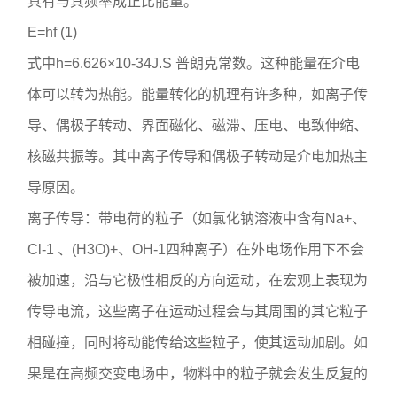
具有与其频率成正比能量。
E=hf (1)
式中h=6.626×10-34J.S 普朗克常数。这种能量在介电
体可以转为热能。能量转化的机理有许多种，如离子传
导、偶极子转动、界面磁化、磁滞、压电、电致伸缩、
核磁共振等。其中离子传导和偶极子转动是介电加热主
导原因。
离子传导：带电荷的粒子（如氯化钠溶液中含有Na+、
Cl-1 、(H3O)+、OH-1四种离子）在外电场作用下不会
被加速，沿与它极性相反的方向运动，在宏观上表现为
传导电流，这些离子在运动过程会与其周围的其它粒子
相碰撞，同时将动能传给这些粒子，使其运动加剧。如
果是在高频交变电场中，物料中的粒子就会发生反复的