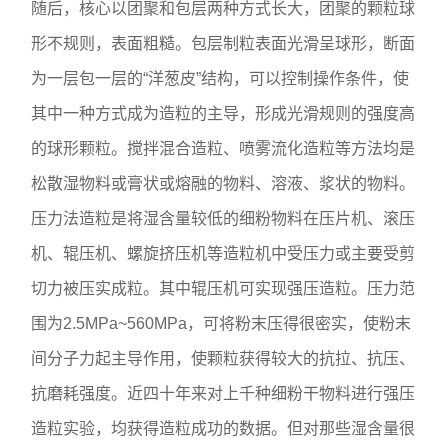
随后，核心以团聚和包层两种方式长大，团聚的颗粒球
形不规则，表面粗糙。包层制粒表面光滑呈球形，断面
为一层包一层的“洋葱皮”结构，可以控制操作条件，使
其中一种方式成为造粒的主导，形成光滑规则的强度高
的球形颗粒。搅拌混合造粒、喷雾流化造粒等方法均是
松散湿物料或膏状或熔融的物料、溶液、浆状的物料。
压力法造粒是将湿含量较低的细粉物料在压片机、滚压
机、辊压机、螺旋挤压机等造粒机中受压力或主要受剪
切力被压实成粒。其中辊压机可实现强压造粒。压力范
围为2.5MPa~560MPa，可将粉末压得很密实，使粉末
间分子力起主导作用，使颗粒获得较大的抗拉、抗压、
抗磨耗强度。近四十年来对上千种细粉干物料进行强压
造粒实验，均获得造粒成功的数据。但对那些湿含量很