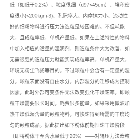
低（如低于0.2%）、粒度很细（d97<45um）、堆积密
度很小(<200kgm-3)、孔隙率大、内摩擦力小、流动性
好的细粉物料进行压力法造粒是较困难的。不但耗能
大，且成粒率低，单机产量低。如果在上述特性的物料
中加入相应的适量的湿润剂，则造粒条件大为改善，如
无需很强的造粒压力就能实现成粒率高，单机产量大，
环境无粉尘飞扬等目的。不过颗粒中会含有一定量的湿
分。颗粒表面没有自由水分，内部湿分的迁移成为控制
因素，此时外部可变条件无法改变强化干燥速率，即颗
粒干燥需要很长时间，耗费很多能量。如果采用微波加
热干燥低湿含量的颗粒物料，可快速得到所需的干度均
匀的颗粒成品。据此提出如下粉体前期恒速干燥阶段
（即将粉体干至含水量低于20%）——对辊压力法造粒