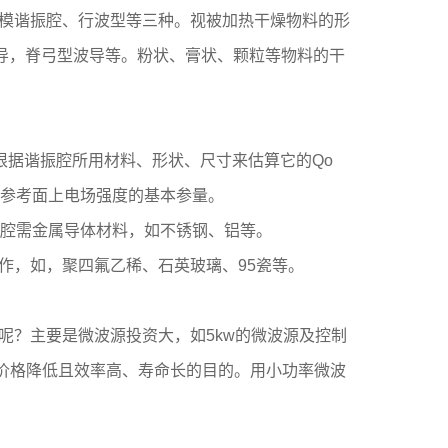
模谐振腔、行波型等三种。视被加热干燥物料的形
导，脊弓型波导等。粉状、膏状、颗粒等物料的干
以根据谐振腔所用材料、形状、尺寸来估算它的Qo
某参考面上电场强度的基本参量。
振腔需金属导体材料，如不锈钢、铝等。
，如，聚四氟乙稀、石英玻璃、95瓷等。
？主要是微波源投资大，如5kw的微波源及控制
，价格降低且效率高、寿命长的目的。用小功率微波