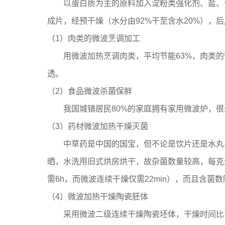
以蛋白质为主的原料加入淀粉类强化剂、盐、调
成片，经预干燥（水分由92%干至含水20%），
（1）肉类的微波烹调加工
用微波加热烹调肉类，平均节能63%，肉类的营养成
透。
（2）食品微波杀菌保鲜
我国城镇居民80%的家庭拥有家用微波炉，很少
（3）药材微波加热干燥灭菌
中草药是中国的国宝，但不论是饮片还是水丸、
晒，水洗用旧式烘房烘干，故杂菌数量较高，每克
需6h，而微波连续干燥仅需22min），而且含
（4）微波加热干燥陶瓷胚体
采用微波二级连续干燥陶瓷坯体，干燥时间比旧法缩