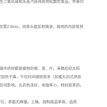
生二氧化碳和水蒸汽获得质地松散的食品。苹果切
需2.8min，肉骨头能反射微波，故肉的内部易熟
道中药材都是植物的根、茎、叶。采摘后经太阳
微波加热干燥，不仅时间缩短很多（如蜜丸旧式烘房
不受任何影响。丸药色泽好，收缩率小，特别是草药。
量均匀，表面无麻皱。上釉、烧制成品率高、品质