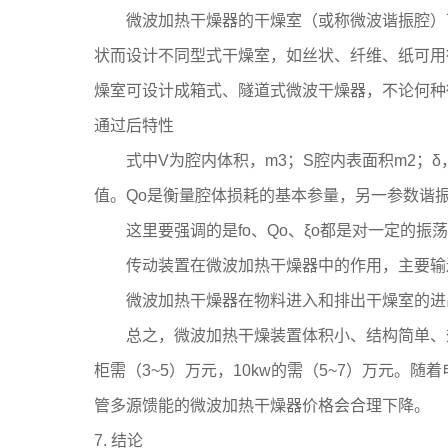
微波加热干燥器的干燥室（或称微波谐振腔）可
状而设计不同型式干燥室，如丝状、纤维、纸可用
燥室可设计成箱式、隧道式微波干燥器，不论何种
通过后特性
式中V为腔内体积，m3；S腔内表面积m2；δ，趋
值。Qo是衡量腔体损耗的基本参量，另一参数谐振
这里要强调的是fo、Qo、ξo都是对一定的振
传动装置在微波加热干燥器中的作用，主要输送
微波加热干燥器在物料进入和排出干燥室的进出口
总之，微波加热干燥装置体积小、结构简单、效
柜需（3~5）万元，10kw的需（5~7）万元
管多源馈能的微波加热干燥器价格会合理下降。
7. 结论