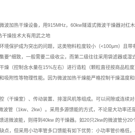
加热干燥设备，用915MHz，60kw隧道式微波干燥器对红
热干燥技术大有用武之地
保护成为突出的问题，这类物料粒度较小（<100μm）且带
集要^细致，一般需要二级收尘，而第二级往往采用袋滤器或湿
干燥（控制含水量在15%左右）进行造粒（颗粒直径按商品粒
和吸附性等物理性能。因为微波加热干燥能严格控制干燥温度和
（干燥室）、传动装置、排湿风机等组成。可以间隙或连续对
小功率微波管（1kw、2kw）。采用多源馈能的方式，不论是大功
馈送微波能，则得到40kw 的干燥器。如20只2kw的微波管分2
缺点，但采用小功率管多口馈能有如下优势：小功率管价格低，