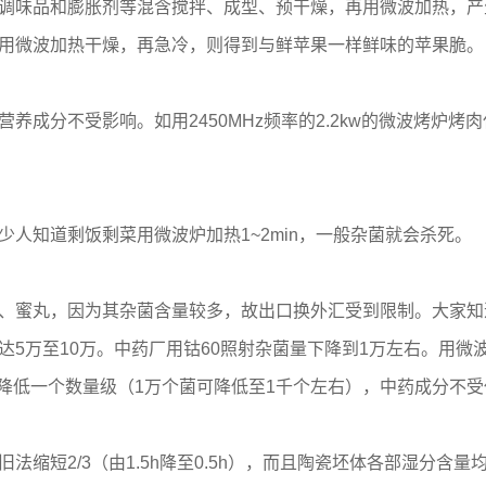
味品和膨胀剂等混含搅拌、成型、预干燥，再用微波加热，产
后用微波加热干燥，再急冷，则得到与鲜苹果一样鲜味的苹果脆。
分不受影响。如用2450MHz频率的2.2kw的微波烤炉烤肉仅
人知道剩饭剩菜用微波炉加热1~2min，一般杂菌就会杀死。
蜜丸，因为其杂菌含量较多，故出口换外汇受到限制。大家知
达5万至10万。中药厂用钴60照射杂菌量下降到1万左右。用
菌数降低一个数量级（1万个菌可降低至1千个左右），中药成分
短2/3（由1.5h降至0.5h），而且陶瓷坯体各部湿分含