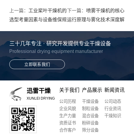
上一篇：
工业桨叶干燥机的
下一篇：
喷雾干燥机的核心
选型考量因素与设备维保规
运行原理与雾化技术深度解
范
析
三十几年专注 · 研究开发提供专业干燥设备
Professional drying equipment manufacturer
立即联系我们
关于我们
产品展示
新闻资讯
迅雷干燥
XUNLEI DRYING
公司历程
干燥设备
公司动态
企业风貌
制粒设备
行业资讯
生产力量
混合设备
干燥知识
资质证书
粉碎设备
合作客户
筛分设备