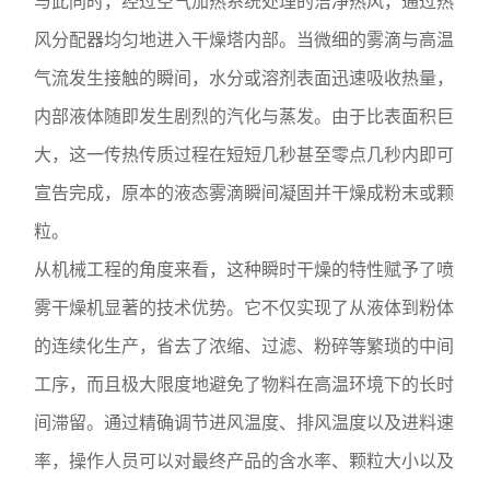
与此同时，经过空气加热系统处理的洁净热风，通过热
风分配器均匀地进入干燥塔内部。当微细的雾滴与高温
气流发生接触的瞬间，水分或溶剂表面迅速吸收热量，
内部液体随即发生剧烈的汽化与蒸发。由于比表面积巨
大，这一传热传质过程在短短几秒甚至零点几秒内即可
宣告完成，原本的液态雾滴瞬间凝固并干燥成粉末或颗
粒。
从机械工程的角度来看，这种瞬时干燥的特性赋予了喷
雾干燥机显著的技术优势。它不仅实现了从液体到粉体
的连续化生产，省去了浓缩、过滤、粉碎等繁琐的中间
工序，而且极大限度地避免了物料在高温环境下的长时
间滞留。通过精确调节进风温度、排风温度以及进料速
率，操作人员可以对最终产品的含水率、颗粒大小以及