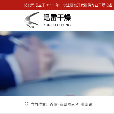
总公司成立于 1993 年，专注研究开发提供专业干燥设备
迅雷干燥
XUNLEI DRYING
当前位置：
首页
>
新闻资讯
>
行业资讯