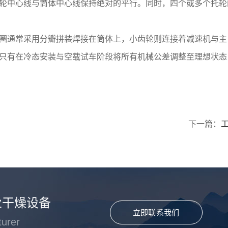
轮中心线与筒体中心线保持绝对的平行。同时，四个或多个托轮
圈通常采用分瓣拼装焊接在筒体上，小齿轮则连接着减速机与主
只有在冷态安装与空载试车阶段将所有机械公差调整至理想状态
下一篇：
业干燥设备
立即联系我们
turer