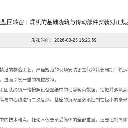
大型回转窑干燥机的基础浇筑与传动部件安装对正规
发布时间：2026-03-23 16:20:59
精湛的制造工艺，严谨规范的现场安装更是保障其长周期平稳运
，进而引发严重的机械故障。
工团队必须严格按照设备图纸中的动静载荷数据，挖掘并浇筑高
高与中心线进行二次复测。基座的沉降量必须控制在极小的毫米
中的技术难点。托轮不仅要承受筒体的全部重量，还要控制筒体