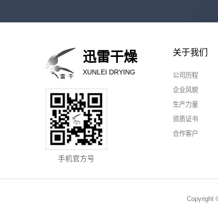
关于我们
迅雷干燥
XUNLEI DRYING
公司历程
企业风貌
生产力量
资质证书
合作客户
手机官方号
Copyri