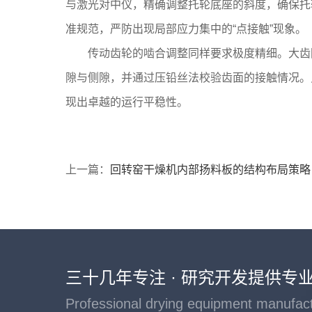
与激光对中仪，精确调整托轮底座的斜度，确保托
准规范，严防出现局部应力集中的“点接触”现象。
传动齿轮的啮合调整同样要求极度精细。大齿
隙与侧隙，并通过压铅丝法校验齿面的接触情况。
现出卓越的运行平稳性。
上一篇：
回转窑干燥机内部扬料板的结构布局策略
三十几年专注 · 研究开发提供专
Professional drying equipment manufac