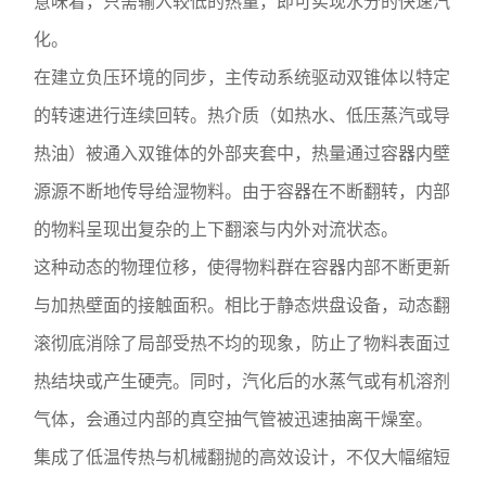
意味着，只需输入较低的热量，即可实现水分的快速汽
化。
在建立负压环境的同步，主传动系统驱动双锥体以特定
的转速进行连续回转。热介质（如热水、低压蒸汽或导
热油）被通入双锥体的外部夹套中，热量通过容器内壁
源源不断地传导给湿物料。由于容器在不断翻转，内部
的物料呈现出复杂的上下翻滚与内外对流状态。
这种动态的物理位移，使得物料群在容器内部不断更新
与加热壁面的接触面积。相比于静态烘盘设备，动态翻
滚彻底消除了局部受热不均的现象，防止了物料表面过
热结块或产生硬壳。同时，汽化后的水蒸气或有机溶剂
气体，会通过内部的真空抽气管被迅速抽离干燥室。
集成了低温传热与机械翻抛的高效设计，不仅大幅缩短