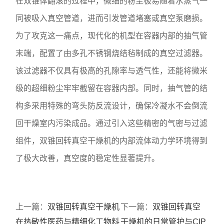
在双锥体翻滚的过程中，微细的粉尘极易随着水蒸气一
同被吸入真空管道，进而引发管道堵塞或真空泵磨损。
为了攻克这一痛点，现代化的机型在容器内部的抽气管
末端，配置了由多孔不锈钢烧结毡制成的真空过滤器。
该过滤器不仅具有极高的孔隙率与透气性，还能将微米
级的超细粉尘牢牢截留在容器内部。同时，抽气管的结
构多采用特殊的弯头防反流设计，确保冷凝水不会倒流
回干燥室内污染成品。通过引入这些精密的气密与过滤
组件，双锥回转真空干燥机的内部流体动力学环境得到
了极大改善，真空度的稳定性显著提升。
上一篇：
双锥回转真空干燥机
下一篇：
双锥回转真空
在热敏性医药与精细化工物料
干燥机的日常管护与CIP