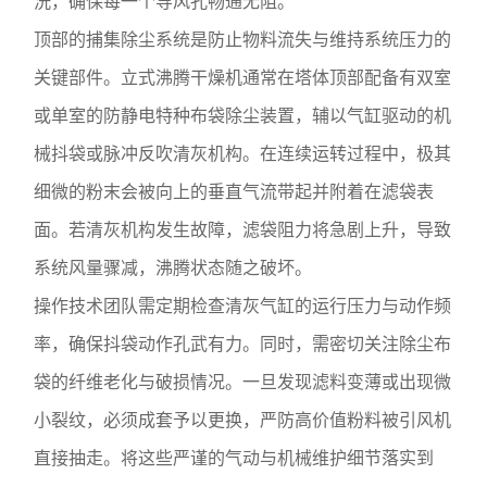
洗，确保每一个导风孔畅通无阻。
顶部的捕集除尘系统是防止物料流失与维持系统压力的
关键部件。立式沸腾干燥机通常在塔体顶部配备有双室
或单室的防静电特种布袋除尘装置，辅以气缸驱动的机
械抖袋或脉冲反吹清灰机构。在连续运转过程中，极其
细微的粉末会被向上的垂直气流带起并附着在滤袋表
面。若清灰机构发生故障，滤袋阻力将急剧上升，导致
系统风量骤减，沸腾状态随之破坏。
操作技术团队需定期检查清灰气缸的运行压力与动作频
率，确保抖袋动作孔武有力。同时，需密切关注除尘布
袋的纤维老化与破损情况。一旦发现滤料变薄或出现微
小裂纹，必须成套予以更换，严防高价值粉料被引风机
直接抽走。将这些严谨的气动与机械维护细节落实到