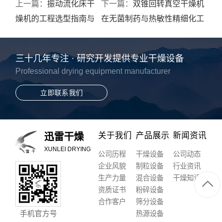
上一篇：
振动流化床干
下一篇：
双锥回转真空干燥机
燥机的工程选型指南与
在无菌制药与热敏性精细化工
关键参数评估
中的深度应用
三十几年专注 · 研究开发提供专业干燥设备
Professional drying equipment manufacturer
立即联系我们
关于我们
产品展示
新闻资讯
迅雷干燥
XUNLEI DRYING
公司历程
干燥设备
公司动态
企业风貌
制粒设备
行业资讯
生产力量
混合设备
干燥知识
资质证书
粉碎设备
合作客户
筛分设备
手机官方号
热源设备