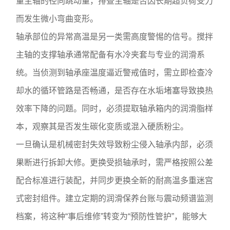
量主轴的径向跳动量，排查主轴是否因长期超负荷受力
而发生微小弯曲变形。
轴承部位的异常高温是另一类需高度警惕的信号。搅拌
主轴的支撑轴承通常配备有水冷夹套与专业的润滑系
统。当侦测到轴承座温度逼近警戒值时，需立即检查冷
却水的循环管路是否畅通，是否存在水垢堵塞导致换热
效率下降的问题。同时，必须提取轴承箱内的润滑脂样
本，观察其是否发生碳化变质或混入硬质粉尘。
一旦确认是机械密封失效导致粉尘侵入轴承内部，必须
果断进行拆卸大修。更换受损轴承时，需严格按照公差
配合标准进行装配，并同步更换全新的耐高温多重迷宫
式密封组件。建立定期的润滑保养台账与震动频谱监测
档案，将这种“事后维修”转变为“预防性管护”，能够大