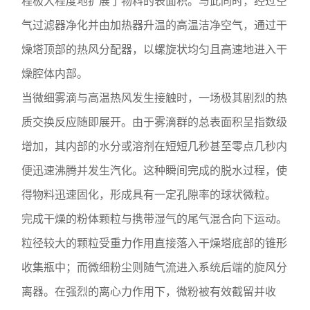
程极大程度地扩展了物料的表面积。与此同时，经过空
气过滤器净化并由加热器升温的高温洁净空气，通过干
燥塔顶部的热风分配器，以螺旋状均匀且高速地进入干
燥腔体内部。
当微细雾滴与高温热风发生接触时，一场极其剧烈的热
质交换反应随即展开。由于雾滴群的总表面积呈指数级
增加，其内部的水分或溶剂在短短几秒甚至零点几秒内
便迅速沸腾并发生汽化。这种瞬间完成的脱水过程，使
得物料迅速固化，形成具有一定孔隙率的球状微粒。
完成干燥的粉体颗粒与携带湿气的尾气混合向下运动。
粒径较大的颗粒受重力作用直接落入干燥塔底部的锥形
收集瓶中；而微细粉尘则随气流进入系统后端的旋风分
离器。在强烈的离心力作用下，微粉被有效截留并收