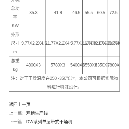
总功
35.3
41.9
46.5
55.5
60.5
72.5
率
KW
外形
尺寸
9.77X2.2X4.5
11.77X2.2X4.5
9.77X2.6X4.5
11.77X2.6X4.7
9.77X3.06X4.9
11.77X3.06
m
总重
4800X3
5780X3
5400X3
6550X3
6350X3
7800X3
kg
注：对于干燥温度在250~350℃时，本公司可根据实际物
料进行特殊设计。
返回上一页
上一篇：
鸡精生产线
下一篇：
DW系列单层带式干燥机