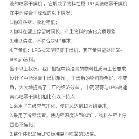
液的喷雾干燥机 ，它解决了物料在原LPG高速喷雾干燥机
在中药浸膏干燥现的以下情况：
1.物料粘壁，收粉率低；
2.物料在壁上停留时间长，产生物料的焦化变质现象
3.难以清洗，不符合GMP要求；
4.产量低：LPG-150型喷雾干燥机，其产量只能处理50-
60Kg/h液料。
鉴于以上状况，我厂根据中药浸膏的物料性质与工艺要求
设计了中药浸膏干燥机难题 ，干燥后的物料颜色好、不变
质，大大地提高了工厂的经济效益 ，中药浸膏与LPG高速
离心喷雾干燥机相比有以下特点：
1.采用了三级空气净化，使进风达到10万级要求；
2.采用了冷壁装置，使内壁温度达到80℃ ，物料在壁上停
留也不焦化；
3.整个体积是原LPG标准离心喷雾的3.5倍。