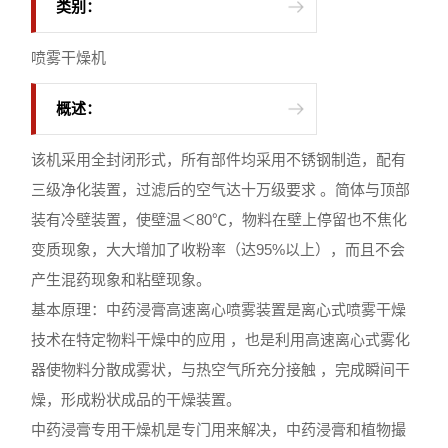
类别：
喷雾干燥机
概述：
该机采用全封闭形式，所有部件均采用不锈钢制造，配有
三级净化装置，过滤后的空气达十万级要求 。简体与顶部
装有冷壁装置，使壁温＜80℃，物料在壁上停留也不焦化
变质现象，大大增加了收粉率（达95%以上），而且不会
产生混药现象和粘壁现象。
基本原理：中药浸膏高速离心喷雾装置是离心式喷雾干燥
技术在特定物料干燥中的应用 ，也是利用高速离心式雾化
器使物料分散成雾状，与热空气所充分接触 ，完成瞬间干
燥，形成粉状成品的干燥装置。
中药浸膏专用干燥机是专门用来解决，中药浸膏和植物撮