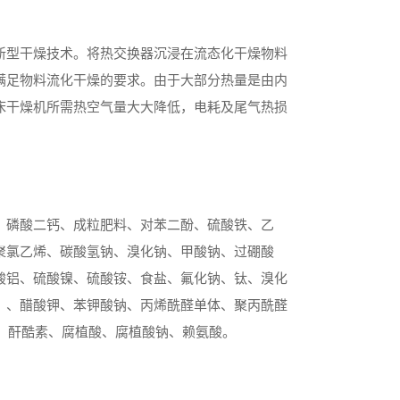
新型干燥技术。将热交换器沉浸在流态化干燥物料
满足物料流化干燥的要求。由于大部分热量是由内
床干燥机所需热空气量大大降低，电耗及尾气热损
、磷酸二钙、成粒肥料、对苯二酚、硫酸铁、乙
聚氯乙烯、碳酸氢钠、溴化钠、甲酸钠、过硼酸
酸铝、硫酸镍、硫酸铵、食盐、氟化钠、钛、溴化
、、醋酸钾、苯钾酸钠、丙烯酰醛单体、聚丙酰醛
素、酐酷素、腐植酸、腐植酸钠、赖氨酸。