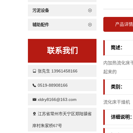
污泥设备
产品详
辅助配件
简述：
联系我们
内加热流化床
张先生 13961458166
起来的
0519-88908166
类别：
xldry8166@163.com
流化床干燥机
江苏省常州市天宁区郑陆镇省
详细说明
岸村朱家桥67号