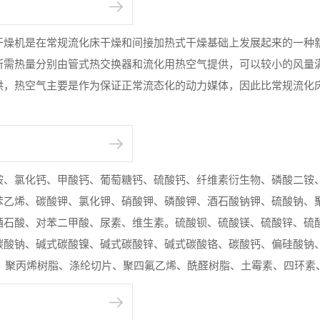
干燥机是在常规流化床干燥和间接加热式干燥基础上发展起来的一种
所需热量分别由管式热交换器和流化用热空气提供，可以较小的风量
供，热空气主要是作为保证正常流态化的动力媒体，因此比常规流化
。
：
铵、氯化钙、甲酸钙、葡萄糖钙、硫酸钙、纤维素衍生物、磷酸二铵
苯乙烯、碳酸钾、氯化钾、硝酸钾、磷酸钾、酒石酸钠钾、硫酸钠、
酒石酸、对苯二甲酸、尿素、维生素。硫酸钡、硫酸镁、硫酸锌、硫
碳酸钠、碱式碳酸镍、碱式碳酸锌、碱式碳酸铬、碳酸钙、偏硅酸钠
10、聚丙烯树脂、涤纶切片、聚四氟乙烯、酰醛树脂、土霉素、四环