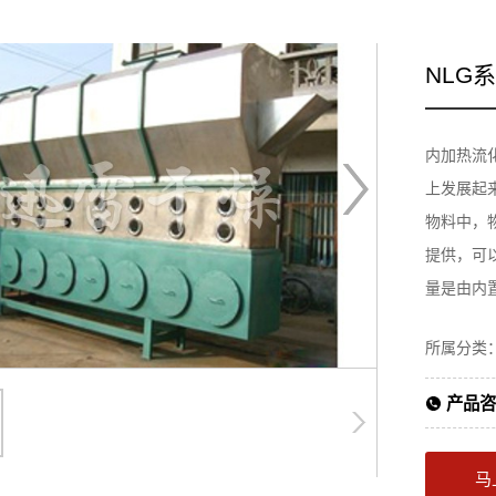
NLG
内加热流
上发展起
物料中，
提供，可
量是由内置
所属分类
产品咨
马