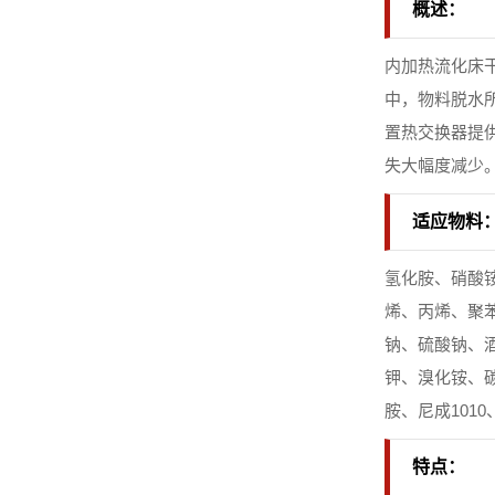
概述：
内加热流化床
中，物料脱水
置热交换器提
失大幅度减少
适应物料
氢化胺、硝酸
烯、丙烯、聚
钠、硫酸钠、
钾、溴化铵、
胺、尼成10
特点：