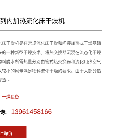
系列内加热流化床干燥机
化床干燥机是在常规流化床干燥和间接加热式干燥基础
来的一种新型干燥技术。将热交换器沉浸在流态化干燥
物料脱水所需热量分别由管式热交换器和流化用热空气
以较小的风量满足物料流化干燥的要求。由于大部分热
热···
：
干燥设备
13961458166
询：
上询价