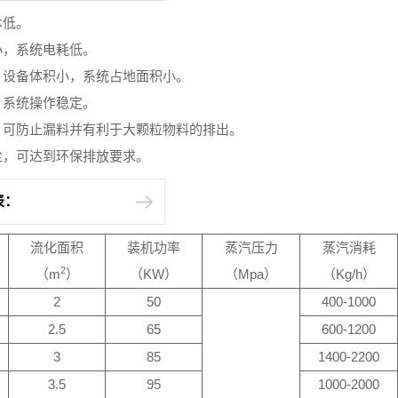
本低。
小，系统电耗低。
，设备体积小，系统占地面积小。
，系统操作稳定。
板，可防止漏料并有利于大颗粒物料的排出。
尘，可达到环保排放要求。
表：
流化面积
装机功率
蒸汽压力
蒸汽消耗
2
（m
）
（KW）
（Mpa）
（Kg/h）
2
50
400-1000
2.5
65
600-1200
3
85
1400-2200
3.5
95
1000-2000