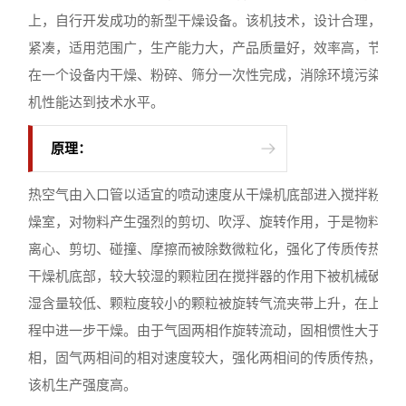
上，自行开发成功的新型干燥设备。该机技术，设计合理，结
紧凑，适用范围广，生产能力大，产品质量好，效率高，节能
在一个设备内干燥、粉碎、筛分一次性完成，消除环境污染，
机性能达到技术水平。
原理：
热空气由入口管以适宜的喷动速度从干燥机底部进入搅拌粉碎
燥室，对物料产生强烈的剪切、吹浮、旋转作用，于是物料受
离心、剪切、碰撞、摩擦而被除数微粒化，强化了传质传热。
干燥机底部，较大较湿的颗粒团在搅拌器的作用下被机械破碎
湿含量较低、颗粒度较小的颗粒被旋转气流夹带上升，在上升
程中进一步干燥。由于气固两相作旋转流动，固相惯性大于气
相，固气两相间的相对速度较大，强化两相间的传质传热，所
该机生产强度高。