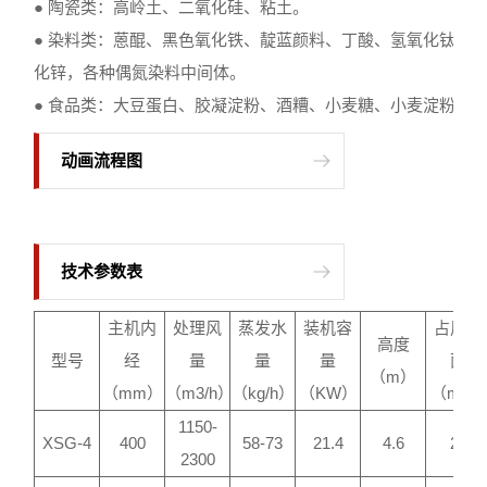
● 陶瓷类：高岭土、二氧化硅、粘土。
● 染料类：蒽醌、黑色氧化铁、靛蓝颜料、丁酸、氢氧化钛、
化锌，各种偶氮染料中间体。
● 食品类：大豆蛋白、胶凝淀粉、酒糟、小麦糖、小麦淀粉。
动画流程图
技术参数表
主机内
处理风
蒸发水
装机容
占用平
高度
型号
经
量
量
量
面
（m）
（mm）
（m3/h）
（kg/h）
（KW）
（m2）
1150-
XSG-4
400
58-73
21.4
4.6
27
2300