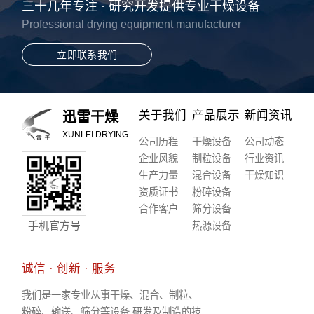
三十几年专注 · 研究开发提供专业干燥设备
Professional drying equipment manufacturer
立即联系我们
关于我们
产品展示
新闻资讯
迅雷干燥
XUNLEI DRYING
公司历程
干燥设备
公司动态
企业风貌
制粒设备
行业资讯
生产力量
混合设备
干燥知识
资质证书
粉碎设备
合作客户
筛分设备
手机官方号
热源设备
诚信 · 创新 · 服务
我们是一家专业从事干燥、混合、制粒、
粉碎、输送、筛分等设备 研发及制造的技