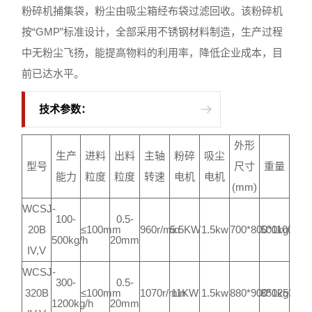
粉碎机捕集袋，粉尘由吸尘箱经布袋过滤回收。该粉碎机
按“GMP”标准设计，全部采用不锈钢材料制造，生产过程
中无粉尘飞扬，能提高物料的利用率，降低企业成本，目
前已达水平。
技术参数：
外形
生产
进料
出料
主轴
粉碎
吸尘
型号
尺寸
重量
能力
粒度
粒度
转速
电机
电机
(mm)
WCSJ-
100-
0.5-
20B
≤100mm
960r/min
5.5KW
1.5kw
700*800*1100mm
500kg
500kg/h
20mm
IV,V
WCSJ-
300-
0.5-
320B
≤100mm
1070r/min
11KW
1.5kw
880*900*1250m
850kg
1200kg/h
20mm