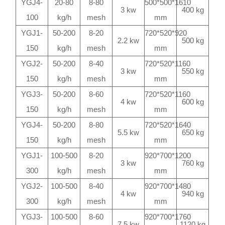
YGJ4-
20-80
8-80
500*500*1610
3 kw
400 kg
100
kg/h
mesh
mm
YGJ1-
50-200
8-20
720*520*920
2.2 kw
500 kg
150
kg/h
mesh
mm
YGJ2-
50-200
8-40
720*520*1160
3 kw
550 kg
150
kg/h
mesh
mm
YGJ3-
50-200
8-60
720*520*1160
4 kw
600 kg
150
kg/h
mesh
mm
YGJ4-
50-200
8-80
720*520*1640
5.5 kw
650 kg
150
kg/h
mesh
mm
YGJ1-
100-500
8-20
920*700*1200
3 kw
760 kg
300
kg/h
mesh
mm
YGJ2-
100-500
8-40
920*700*1480
4 kw
940 kg
300
kg/h
mesh
mm
YGJ3-
100-500
8-60
920*700*1760
7.5 kw
1120 kg