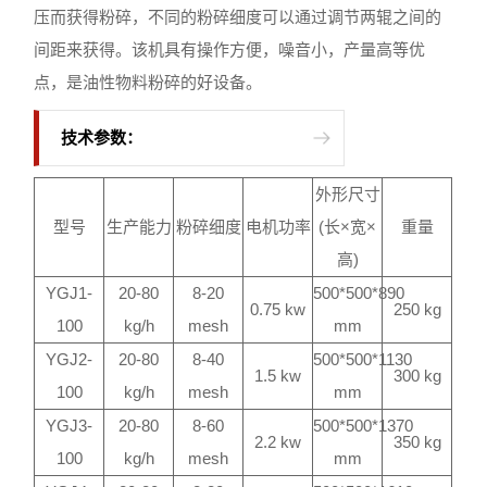
压而获得粉碎，不同的粉碎细度可以通过调节两辊之间的
间距来获得。该机具有操作方便，噪音小，产量高等优
点，是油性物料粉碎的好设备。
技术参数：
外形尺寸
型号
生产能力
粉碎细度
电机功率
(长×宽×
重量
高)
YGJ1-
20-80
8-20
500*500*890
0.75 kw
250 kg
100
kg/h
mesh
mm
YGJ2-
20-80
8-40
500*500*1130
1.5 kw
300 kg
100
kg/h
mesh
mm
YGJ3-
20-80
8-60
500*500*1370
2.2 kw
350 kg
100
kg/h
mesh
mm