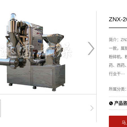
ZNX
简介：ZN
一款，属
粉碎机、
药、西药
行业干···
所属分类
产品咨
马