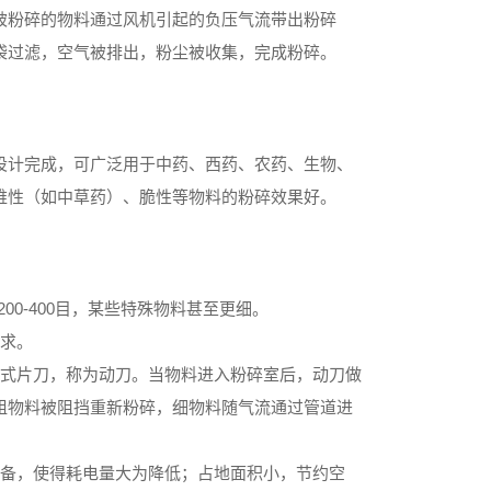
被粉碎的物料通过风机引起的负压气流带出粉碎
袋过滤，空气被排出，粉尘被收集，完成粉碎。
设计完成，可广泛用于中药、西药、农药、生物、
维性（如中草药）、脆性等物料的粉碎效果好。
00-400目，某些特殊物料甚至更细。
需求。
齿式片刀，称为动刀。当物料进入粉碎室后，动刀做
粗物料被阻挡重新粉碎，细物料随气流通过管道进
设备，使得耗电量大为降低；占地面积小，节约空