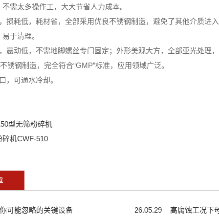
，不需太多操作工，大大节省人力成本。
染，损耗低，耗材省，全部采用优良不锈钢制造，避免了其他介质进
，易于清理。
凑，震动低，不需地脚螺丝专门固定；外形美观大方，全部亚光处理
4#不锈钢制造，完全符合“GMP”标准，应用领域广泛。
却口，可通水冷却。
-150型无筛粉碎机
碎机CWF-510
章
你可能忽略的关键设备
26.05.29
高腐蚀工况下