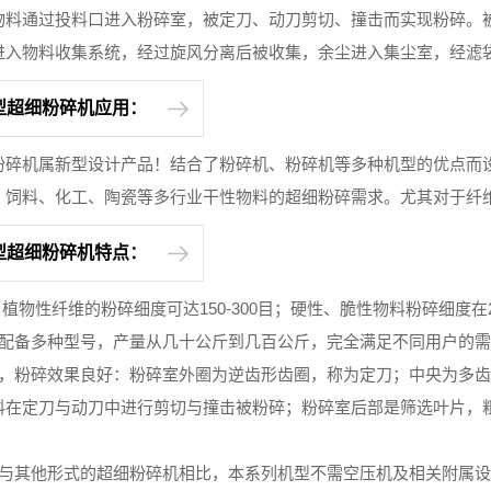
物料通过投料口进入粉碎室，被定刀、动刀剪切、撞击而实现粉碎。
进入物料收集系统，经过旋风分离后被收集，余尘进入集尘室，经滤
00型超细粉碎机应用：
细粉碎机属新型设计产品！结合了粉碎机、粉碎机等多种机型的优点而
、饲料、化工、陶瓷等多行业干性物料的超细粉碎需求。尤其对于纤
00型超细粉碎机特点：
，植物性纤维的粉碎细度可达150-300目；硬性、脆性物料粉碎细度在2
，配备多种型号，产量从几十公斤到几百公斤，完全满足不同用户的
颖，粉碎效果良好：粉碎室外圈为逆齿形齿圈，称为定刀；中央为多
料在定刀与动刀中进行剪切与撞击被粉碎；粉碎室后部是筛选叶片，
，与其他形式的超细粉碎机相比，本系列机型不需空压机及相关附属