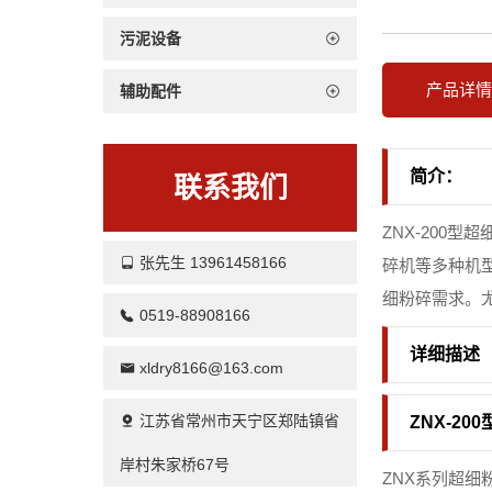
污泥设备
产品详
辅助配件
简介：
联系我们
ZNX-200
张先生 13961458166
碎机等多种机
细粉碎需求。
0519-88908166
详细描述
xldry8166@163.com
江苏省常州市天宁区郑陆镇省
ZNX-2
岸村朱家桥67号
ZNX系列超