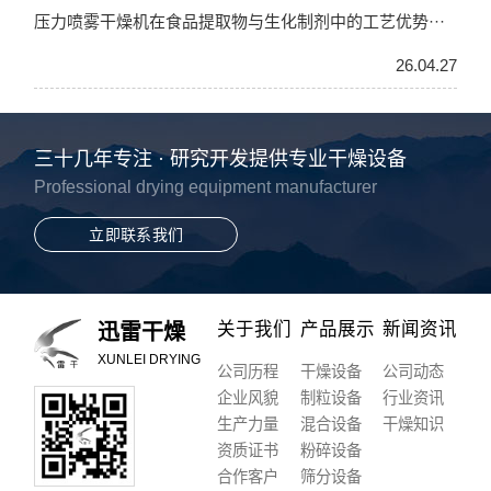
压力喷雾干燥机在食品提取物与生化制剂中的工艺优势···
26.04.27
三十几年专注 · 研究开发提供专业干燥设备
Professional drying equipment manufacturer
立即联系我们
关于我们
产品展示
新闻资讯
迅雷干燥
XUNLEI DRYING
公司历程
干燥设备
公司动态
企业风貌
制粒设备
行业资讯
生产力量
混合设备
干燥知识
资质证书
粉碎设备
合作客户
筛分设备