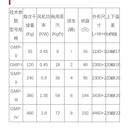
技术参
每次干
风机功
耗用蒸
外形尺
上下温
数
烘车
烘盘
燥量
率
汽
寸
差
型号规
(辆)
(只)
(Kg)
(KW)
(Kg/h)
L×W×H(mm)
(℃)
格
GMP-
35
0.45
8
/
16
1130×1100×1750
±2
0
GMP-I
120
0.45
18
2
48
2300×1200×2000
±2
GMP-
240
0.9
36
4
96
2300×2200×2000
±2
II
GMP-
360
1.35
54
6
144
3430×2200×2000
±2
III
GMP-
480
1.8
72
8
192
4460×2200×2290
±2
IV